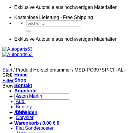
Zum
Exklusive Autoteile aus hochwertigen Materialien
Inhalt
Kostenlose Lieferung - Free Shipping
springen
Suchen
nach:
Exklusive Autoteile aus hochwertigen Materialien
Start
/
Produkt Herstellernummer
/
MSD-PO997SP-CF-AL-
Home
SRS
Shop
Filter
Kontakt
Browse
Angebote
Suchen
Aston Martin
nach:
Audi
Bentley
BMW
Anmelden
Chrysler
Fiat
Warenkorb /
0,00
€
0
Fiat Sonderposten