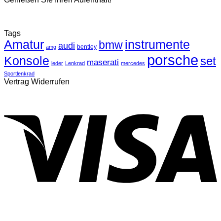
Tags
Amatur
instrumente
bmw
audi
bentley
amg
porsche
Konsole
set
maserati
leder
Lenkrad
mercedes
Sportlenkrad
Vertrag Widerrufen
V
P