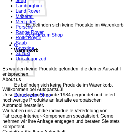
Jeep
Lamborghini
Land Rover
Maserati
Mercedes
Es befinden sich keine Produkte im Warenkorb.
Porsche
Range Rover
Zurück zum Shop
Rolls Royce
Saab
0
Sonstige
Warenkorb
Suzuki
Uncategorized
Es wurden keine Produkte gefunden, die deiner Auswahl
entsprechen.
About us
Es befinden sich keine Produkte im Warenkorb.
Willkommen bei Autoparts63!
Unser Unternehmen wurde 1984 gegründet und liefert
Zurück zum Shop
hochwertige Produkte an fast alle europäischen
Automobilhersteller.
Wir haben uns auf die individuelle Veredelung von
Fahrzeug-Interieur-Komponenten spezialisiert. Gerne
nehmen wir Ihre Anfrage entgegen und beraten Sie stets
kompetent.
Genießen Sie Ihren Aufenthalt!