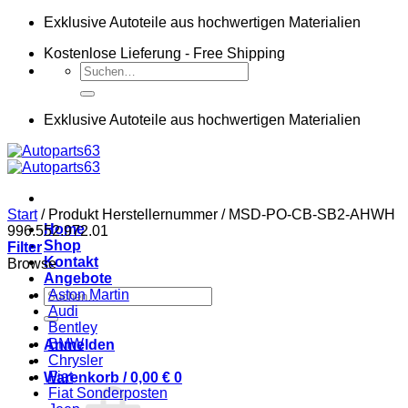
Zum
Exklusive Autoteile aus hochwertigen Materialien
Inhalt
Kostenlose Lieferung - Free Shipping
springen
Suchen
nach:
Exklusive Autoteile aus hochwertigen Materialien
Start
/
Produkt Herstellernummer
/
MSD-PO-CB-SB2-AHWH
Home
996.552.972.01
Shop
Filter
Kontakt
Browse
Angebote
Suchen
Aston Martin
nach:
Audi
Bentley
BMW
Anmelden
Chrysler
Fiat
Warenkorb /
0,00
€
0
Fiat Sonderposten