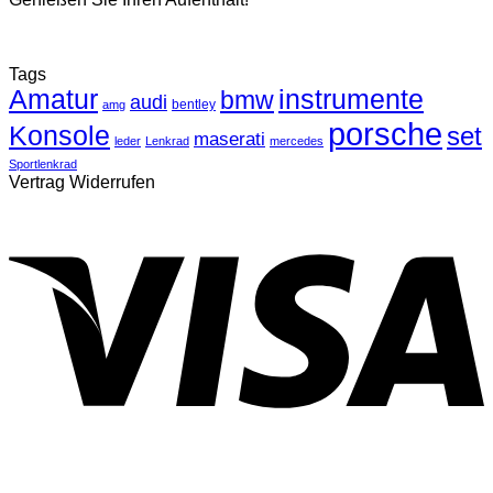
Tags
Amatur
instrumente
bmw
audi
bentley
amg
porsche
Konsole
set
maserati
leder
Lenkrad
mercedes
Sportlenkrad
Vertrag Widerrufen
V
P