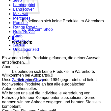
Jeep
Lamborghini
Land Rover
Maserati
Mercedes
Es befinden sich keine Produkte im Warenkorb.
Porsche
Range Rover
Zurück zum Shop
Rolls Royce
Saab
0
Sonstige
Warenkorb
Suzuki
Uncategorized
Es wurden keine Produkte gefunden, die deiner Auswahl
entsprechen.
About us
Es befinden sich keine Produkte im Warenkorb.
Willkommen bei Autoparts63!
Unser Unternehmen wurde 1984 gegründet und liefert
Zurück zum Shop
hochwertige Produkte an fast alle europäischen
Automobilhersteller.
Wir haben uns auf die individuelle Veredelung von
Fahrzeug-Interieur-Komponenten spezialisiert. Gerne
nehmen wir Ihre Anfrage entgegen und beraten Sie stets
kompetent.
Genießen Sie Ihren Aufenthalt!