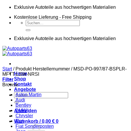
Zum
Exklusive Autoteile aus hochwertigen Materialien
Inhalt
Kostenlose Lieferung - Free Shipping
springen
Suchen
nach:
Exklusive Autoteile aus hochwertigen Materialien
Start
/
Produkt Herstellernummer
/
MSD-PO-997/87-BSPLR-
Home
MFTT-LSW-NRSI
Shop
Filter
Kontakt
Browse
Angebote
Suchen
Aston Martin
nach:
Audi
Bentley
BMW
Anmelden
Chrysler
Fiat
Warenkorb /
0,00
€
0
Fiat Sonderposten