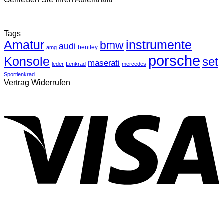
Tags
Amatur
instrumente
bmw
audi
bentley
amg
porsche
Konsole
set
maserati
leder
Lenkrad
mercedes
Sportlenkrad
Vertrag Widerrufen
V
P