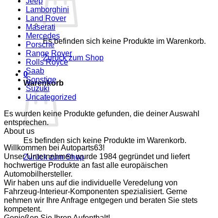
Jeep
Lamborghini
Land Rover
Maserati
Mercedes
Es befinden sich keine Produkte im Warenkorb.
Porsche
Range Rover
Zurück zum Shop
Rolls Royce
Saab
0
Sonstige
Warenkorb
Suzuki
Uncategorized
Es wurden keine Produkte gefunden, die deiner Auswahl
entsprechen.
About us
Es befinden sich keine Produkte im Warenkorb.
Willkommen bei Autoparts63!
Unser Unternehmen wurde 1984 gegründet und liefert
Zurück zum Shop
hochwertige Produkte an fast alle europäischen
Automobilhersteller.
Wir haben uns auf die individuelle Veredelung von
Fahrzeug-Interieur-Komponenten spezialisiert. Gerne
nehmen wir Ihre Anfrage entgegen und beraten Sie stets
kompetent.
Genießen Sie Ihren Aufenthalt!