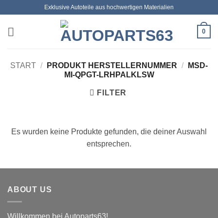
Zum
Exklusive Autoteile aus hochwertigen Materialien
Inhalt
springen
0
START
/
PRODUKT HERSTELLERNUMMER
/
MSD-
MI-QPGT-LRHPALKLSW
FILTER
Es wurden keine Produkte gefunden, die deiner Auswahl
entsprechen.
ABOUT US
Willkommen bei Autoparts63!