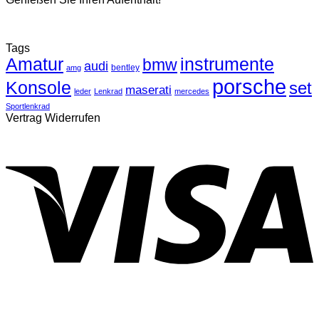
Tags
Amatur
instrumente
bmw
audi
bentley
amg
porsche
Konsole
set
maserati
leder
Lenkrad
mercedes
Sportlenkrad
Vertrag Widerrufen
V
P