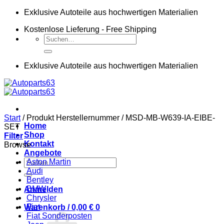
Zum
Exklusive Autoteile aus hochwertigen Materialien
Inhalt
Kostenlose Lieferung - Free Shipping
springen
Suchen
nach:
Exklusive Autoteile aus hochwertigen Materialien
Start
/
Produkt Herstellernummer
/
MSD-MB-W639-IA-EIBE-
Home
SET
Shop
Filter
Kontakt
Browse
Angebote
Suchen
Aston Martin
nach:
Audi
Bentley
BMW
Anmelden
Chrysler
Fiat
Warenkorb /
0,00
€
0
Fiat Sonderposten