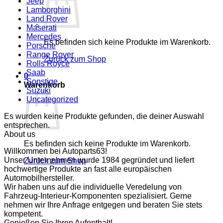
Jeep
Lamborghini
Land Rover
Maserati
Mercedes
Es befinden sich keine Produkte im Warenkorb.
Porsche
Range Rover
Zurück zum Shop
Rolls Royce
Saab
0
Sonstige
Warenkorb
Suzuki
Uncategorized
Es wurden keine Produkte gefunden, die deiner Auswahl
entsprechen.
About us
Es befinden sich keine Produkte im Warenkorb.
Willkommen bei Autoparts63!
Unser Unternehmen wurde 1984 gegründet und liefert
Zurück zum Shop
hochwertige Produkte an fast alle europäischen
Automobilhersteller.
Wir haben uns auf die individuelle Veredelung von
Fahrzeug-Interieur-Komponenten spezialisiert. Gerne
nehmen wir Ihre Anfrage entgegen und beraten Sie stets
kompetent.
Genießen Sie Ihren Aufenthalt!