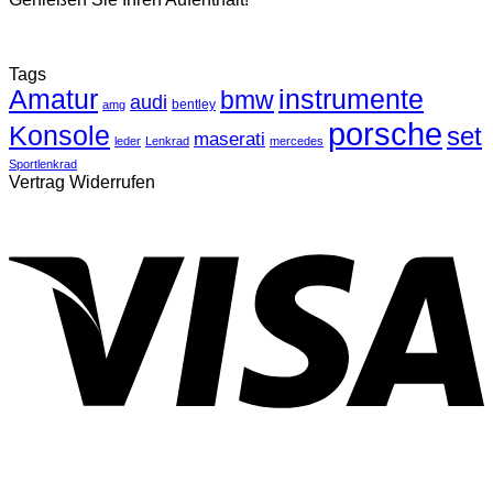
Tags
Amatur
instrumente
bmw
audi
bentley
amg
porsche
Konsole
set
maserati
leder
Lenkrad
mercedes
Sportlenkrad
Vertrag Widerrufen
V
P