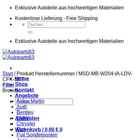
Zum
Exklusive Autoteile aus hochwertigen Materialien
Inhalt
Kostenlose Lieferung - Free Shipping
springen
Suchen
nach:
Exklusive Autoteile aus hochwertigen Materialien
Start
/
Produkt Herstellernummer
/
MSD-MB-W204-IA-LDV-
Home
CFK-SET
Shop
Filter
Kontakt
Browse
Angebote
Suchen
Aston Martin
nach:
Audi
Bentley
BMW
Anmelden
Chrysler
Fiat
Warenkorb /
0,00
€
0
Fiat Sonderposten