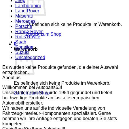
Jeep
Lamborghini
Land Rover
Maserati
Mercedes
Es befinden sich keine Produkte im Warenkorb.
Porsche
Range Rover
Zurück zum Shop
Rolls Royce
Saab
0
Sonstige
Warenkorb
Suzuki
Uncategorized
Es wurden keine Produkte gefunden, die deiner Auswahl
entsprechen.
About us
Es befinden sich keine Produkte im Warenkorb.
Willkommen bei Autoparts63!
Unser Unternehmen wurde 1984 gegründet und liefert
Zurück zum Shop
hochwertige Produkte an fast alle europäischen
Automobilhersteller.
Wir haben uns auf die individuelle Veredelung von
Fahrzeug-Interieur-Komponenten spezialisiert. Gerne
nehmen wir Ihre Anfrage entgegen und beraten Sie stets
kompetent.
Genießen Sie Ihren Aufenthalt!