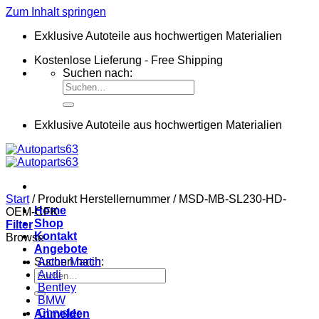
Zum Inhalt springen
Exklusive Autoteile aus hochwertigen Materialien
Kostenlose Lieferung - Free Shipping
Suchen nach:
Exklusive Autoteile aus hochwertigen Materialien
Start
/
Produkt Herstellernummer
/
MSD-MB-SL230-HD-
Home
OEM-CFK
Shop
Filter
Kontakt
Browse
Angebote
Suchen nach:
Aston Martin
Audi
Bentley
BMW
Chrysler
Anmelden