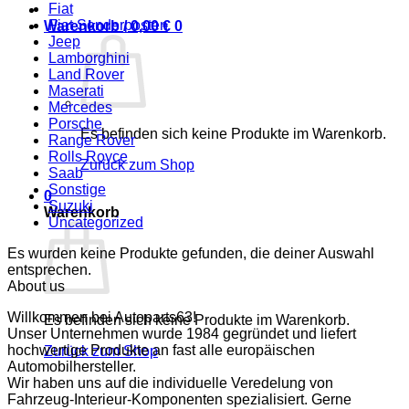
Fiat
Fiat Sonderposten
Warenkorb /
0,00
€
0
Jeep
Lamborghini
Land Rover
Maserati
Mercedes
Porsche
Es befinden sich keine Produkte im Warenkorb.
Range Rover
Rolls Royce
Zurück zum Shop
Saab
Sonstige
0
Suzuki
Warenkorb
Uncategorized
Es wurden keine Produkte gefunden, die deiner Auswahl
entsprechen.
About us
Willkommen bei Autoparts63!
Es befinden sich keine Produkte im Warenkorb.
Unser Unternehmen wurde 1984 gegründet und liefert
hochwertige Produkte an fast alle europäischen
Zurück zum Shop
Automobilhersteller.
Wir haben uns auf die individuelle Veredelung von
Fahrzeug-Interieur-Komponenten spezialisiert. Gerne