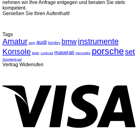
nehmen wir Ihre Anfrage entgegen und beraten Sie stets
kompetent.
Genießen Sie Ihren Aufenthalt!
Tags
Amatur
instrumente
bmw
audi
bentley
amg
porsche
Konsole
set
maserati
leder
Lenkrad
mercedes
Sportlenkrad
Vertrag Widerrufen