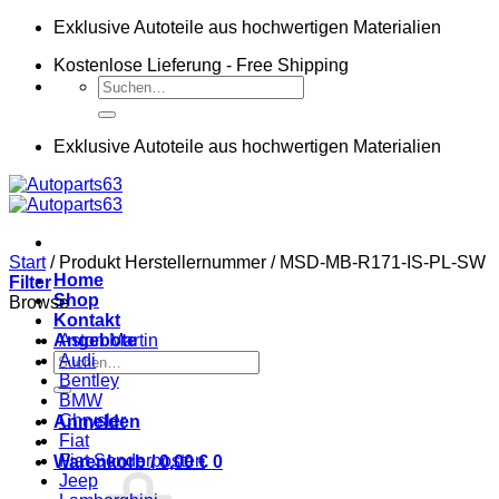
Zum
Exklusive Autoteile aus hochwertigen Materialien
Inhalt
Kostenlose Lieferung - Free Shipping
springen
Suchen
nach:
Exklusive Autoteile aus hochwertigen Materialien
Start
/
Produkt Herstellernummer
/
MSD-MB-R171-IS-PL-SW
Home
Filter
Shop
Browse
Kontakt
Angebote
Aston Martin
Suchen
Audi
nach:
Bentley
BMW
Chrysler
Anmelden
Fiat
Fiat Sonderposten
Warenkorb /
0,00
€
0
Jeep