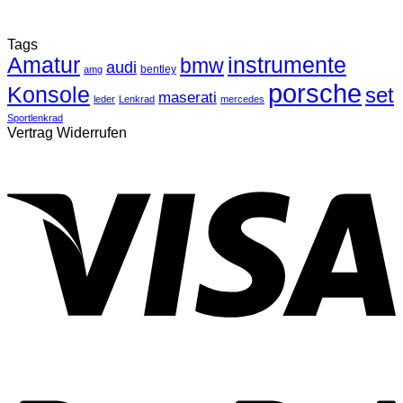
Tags
Amatur
instrumente
bmw
audi
bentley
amg
porsche
Konsole
set
maserati
leder
Lenkrad
mercedes
Sportlenkrad
Vertrag Widerrufen
V
P