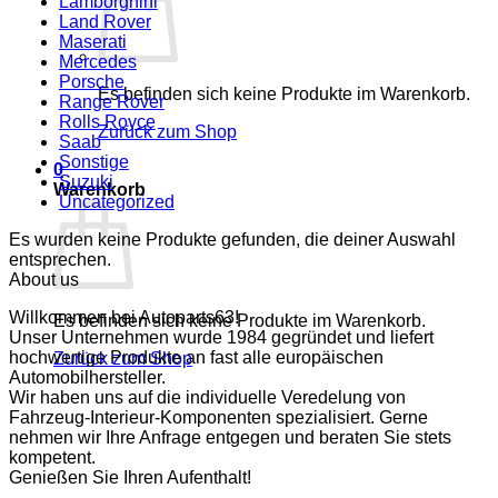
Lamborghini
Land Rover
Maserati
Mercedes
Porsche
Es befinden sich keine Produkte im Warenkorb.
Range Rover
Rolls Royce
Zurück zum Shop
Saab
Sonstige
0
Suzuki
Warenkorb
Uncategorized
Es wurden keine Produkte gefunden, die deiner Auswahl
entsprechen.
About us
Willkommen bei Autoparts63!
Es befinden sich keine Produkte im Warenkorb.
Unser Unternehmen wurde 1984 gegründet und liefert
hochwertige Produkte an fast alle europäischen
Zurück zum Shop
Automobilhersteller.
Wir haben uns auf die individuelle Veredelung von
Fahrzeug-Interieur-Komponenten spezialisiert. Gerne
nehmen wir Ihre Anfrage entgegen und beraten Sie stets
kompetent.
Genießen Sie Ihren Aufenthalt!