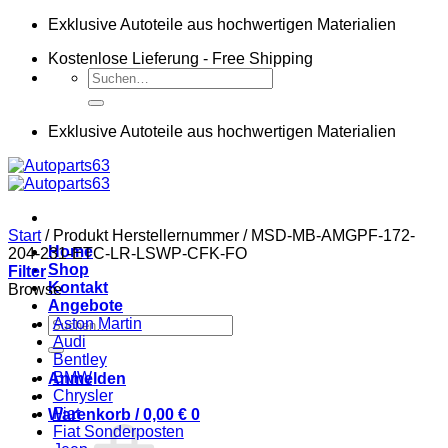
Zum
Exklusive Autoteile aus hochwertigen Materialien
Inhalt
Kostenlose Lieferung - Free Shipping
springen
Suchen
nach:
Exklusive Autoteile aus hochwertigen Materialien
Start
/
Produkt Herstellernummer
/
MSD-MB-AMGPF-172-
Home
204-231-ETC-LR-LSWP-CFK-FO
Shop
Filter
Kontakt
Browse
Angebote
Suchen
Aston Martin
nach:
Audi
Bentley
BMW
Anmelden
Chrysler
Fiat
Warenkorb /
0,00
€
0
Fiat Sonderposten