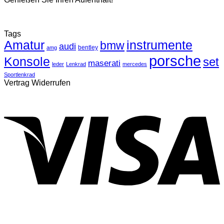
Tags
Amatur
instrumente
bmw
audi
bentley
amg
porsche
Konsole
set
maserati
leder
Lenkrad
mercedes
Sportlenkrad
Vertrag Widerrufen
V
P