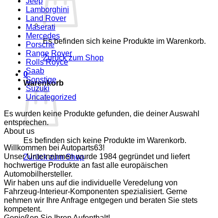
Jeep
Lamborghini
Land Rover
Maserati
Mercedes
Es befinden sich keine Produkte im Warenkorb.
Porsche
Range Rover
Zurück zum Shop
Rolls Royce
Saab
0
Sonstige
Warenkorb
Suzuki
Uncategorized
Es wurden keine Produkte gefunden, die deiner Auswahl
entsprechen.
About us
Es befinden sich keine Produkte im Warenkorb.
Willkommen bei Autoparts63!
Unser Unternehmen wurde 1984 gegründet und liefert
Zurück zum Shop
hochwertige Produkte an fast alle europäischen
Automobilhersteller.
Wir haben uns auf die individuelle Veredelung von
Fahrzeug-Interieur-Komponenten spezialisiert. Gerne
nehmen wir Ihre Anfrage entgegen und beraten Sie stets
kompetent.
Genießen Sie Ihren Aufenthalt!