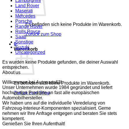
Lamborghini
Land Rover
Maserati
Mercedes
Porsche
Es befinden sich keine Produkte im Warenkorb.
Range Rover
Rolls Royce
Zurück zum Shop
Saab
Sonstige
0
Suzuki
Warenkorb
Uncategorized
Es wurden keine Produkte gefunden, die deiner Auswahl
entsprechen.
About us
Willkommen bei Autoparts63!
Es befinden sich keine Produkte im Warenkorb.
Unser Unternehmen wurde 1984 gegründet und liefert
hochwertige Produkte an fast alle europäischen
Zurück zum Shop
Automobilhersteller.
Wir haben uns auf die individuelle Veredelung von
Fahrzeug-Interieur-Komponenten spezialisiert. Gerne
nehmen wir Ihre Anfrage entgegen und beraten Sie stets
kompetent.
Genießen Sie Ihren Aufenthalt!