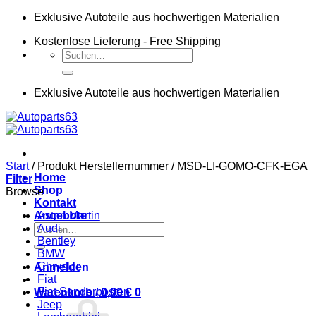
Zum
Exklusive Autoteile aus hochwertigen Materialien
Inhalt
Kostenlose Lieferung - Free Shipping
springen
Suchen
nach:
Exklusive Autoteile aus hochwertigen Materialien
Start
/
Produkt Herstellernummer
/
MSD-LI-GOMO-CFK-EGA
Home
Filter
Shop
Browse
Kontakt
Angebote
Aston Martin
Suchen
Audi
nach:
Bentley
BMW
Chrysler
Anmelden
Fiat
Fiat Sonderposten
Warenkorb /
0,00
€
0
Jeep