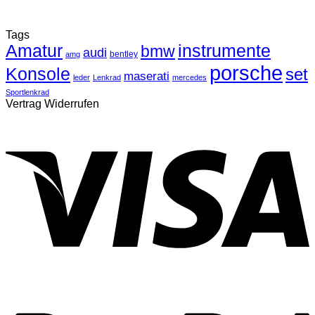
Tags
Amatur
instrumente
bmw
audi
bentley
amg
porsche
Konsole
set
maserati
leder
Lenkrad
mercedes
Sportlenkrad
Vertrag Widerrufen
V
P