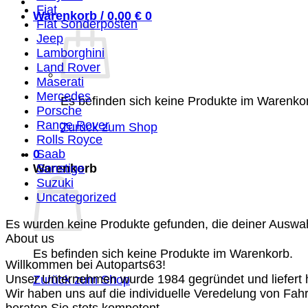
Fiat
Warenkorb /
0,00
€
0
Fiat Sonderposten
Jeep
Lamborghini
Land Rover
Maserati
Mercedes
Es befinden sich keine Produkte im Warenko
Porsche
Range Rover
Zurück zum Shop
Rolls Royce
0
Saab
Warenkorb
Sonstige
Suzuki
Uncategorized
Es wurden keine Produkte gefunden, die deiner Auswa
About us
Es befinden sich keine Produkte im Warenkorb.
Willkommen bei Autoparts63!
Unser Unternehmen wurde 1984 gegründet und liefert ho
Zurück zum Shop
Wir haben uns auf die individuelle Veredelung von Fah