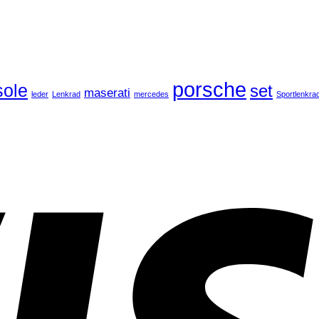
porsche
ole
set
maserati
leder
Lenkrad
mercedes
Sportlenkra