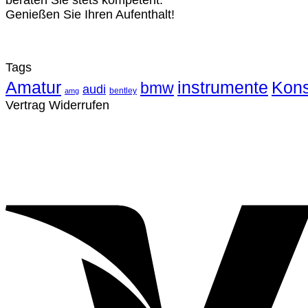
beraten Sie stets kompetent.
Genießen Sie Ihren Aufenthalt!
Tags
Amatur
instrumente
Kons
bmw
audi
bentley
amg
Vertrag Widerrufen