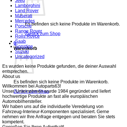
Jeep
Lamborghini
Land Rover
Maserati
Mercedes
Es befinden sich keine Produkte im Warenkorb.
Porsche
Range Rover
Zurück zum Shop
Rolls Royce
Saab
0
Sonstige
Warenkorb
Suzuki
Uncategorized
Es wurden keine Produkte gefunden, die deiner Auswahl
entsprechen.
About us
Es befinden sich keine Produkte im Warenkorb.
Willkommen bei Autoparts63!
Unser Unternehmen wurde 1984 gegründet und liefert
Zurück zum Shop
hochwertige Produkte an fast alle europäischen
Automobilhersteller.
Wir haben uns auf die individuelle Veredelung von
Fahrzeug-Interieur-Komponenten spezialisiert. Gerne
nehmen wir Ihre Anfrage entgegen und beraten Sie stets
kompetent.
Genießen Sie Ihren Aufenthalt!