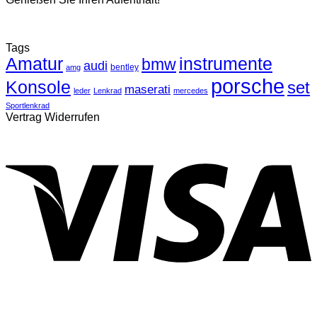
Tags
Amatur
instrumente
bmw
audi
bentley
amg
porsche
Konsole
set
maserati
leder
Lenkrad
mercedes
Sportlenkrad
Vertrag Widerrufen
V
P