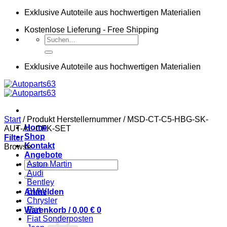
Zum
Exklusive Autoteile aus hochwertigen Materialien
Inhalt
Kostenlose Lieferung - Free Shipping
springen
Suchen
nach:
Exklusive Autoteile aus hochwertigen Materialien
Start
/
Produkt Herstellernummer
/
MSD-CT-C5-HBG-SK-
Home
AUT-AL-CFK-SET
Shop
Filter
Kontakt
Browse
Angebote
Suchen
Aston Martin
nach:
Audi
Bentley
BMW
Anmelden
Chrysler
Fiat
Warenkorb /
0,00
€
0
Fiat Sonderposten