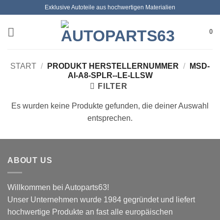
Zum
Exklusive Autoteile aus hochwertigen Materialien
Inhalt
springen
0
START
/
PRODUKT HERSTELLERNUMMER
/
MSD-
AI-A8-SPLR--LE-LLSW
FILTER
Es wurden keine Produkte gefunden, die deiner Auswahl
entsprechen.
ABOUT US
Willkommen bei Autoparts63!
Unser Unternehmen wurde 1984 gegründet und liefert
hochwertige Produkte an fast alle europäischen