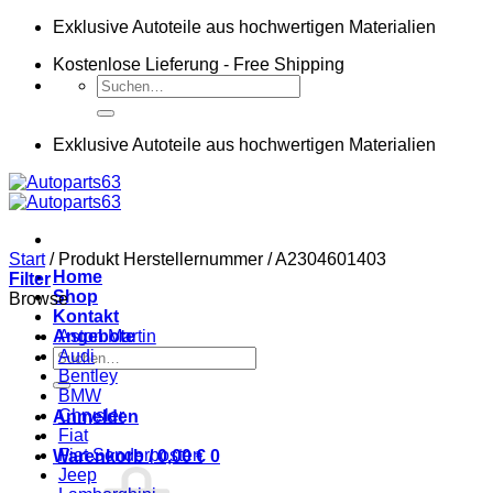
Zum
Exklusive Autoteile aus hochwertigen Materialien
Inhalt
Kostenlose Lieferung - Free Shipping
springen
Suchen
nach:
Exklusive Autoteile aus hochwertigen Materialien
Start
/
Produkt Herstellernummer
/
A2304601403
Home
Filter
Shop
Browse
Kontakt
Angebote
Aston Martin
Suchen
Audi
nach:
Bentley
BMW
Chrysler
Anmelden
Fiat
Fiat Sonderposten
Warenkorb /
0,00
€
0
Jeep