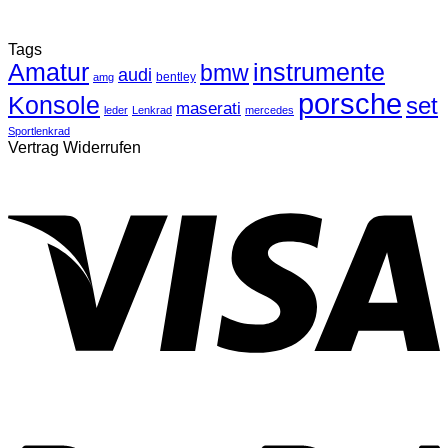
Tags
Amatur
instrumente
bmw
audi
bentley
amg
porsche
Konsole
set
maserati
leder
Lenkrad
mercedes
Sportlenkrad
Vertrag Widerrufen
V
P