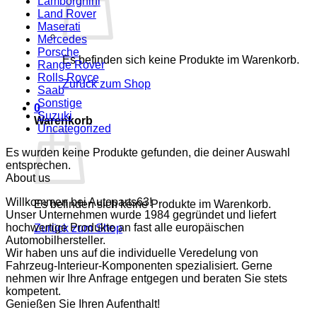
Lamborghini
Land Rover
Maserati
Mercedes
Porsche
Es befinden sich keine Produkte im Warenkorb.
Range Rover
Rolls Royce
Zurück zum Shop
Saab
Sonstige
0
Suzuki
Warenkorb
Uncategorized
Es wurden keine Produkte gefunden, die deiner Auswahl
entsprechen.
About us
Willkommen bei Autoparts63!
Es befinden sich keine Produkte im Warenkorb.
Unser Unternehmen wurde 1984 gegründet und liefert
hochwertige Produkte an fast alle europäischen
Zurück zum Shop
Automobilhersteller.
Wir haben uns auf die individuelle Veredelung von
Fahrzeug-Interieur-Komponenten spezialisiert. Gerne
nehmen wir Ihre Anfrage entgegen und beraten Sie stets
kompetent.
Genießen Sie Ihren Aufenthalt!