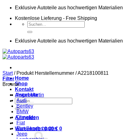
Zum
Exklusive Autoteile aus hochwertigen Materialien
Inhalt
Kostenlose Lieferung - Free Shipping
springen
Suchen
nach:
Exklusive Autoteile aus hochwertigen Materialien
Start
/
Produkt Herstellernummer
/
A2218100811
Home
Filter
Shop
Browse
Kontakt
Angebote
Aston Martin
Suchen
Audi
nach:
Bentley
BMW
Chrysler
Anmelden
Fiat
Fiat Sonderposten
Warenkorb /
0,00
€
0
Jeep