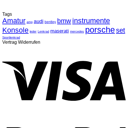
Tags
Amatur
instrumente
bmw
audi
bentley
amg
porsche
Konsole
set
maserati
leder
Lenkrad
mercedes
Sportlenkrad
Vertrag Widerrufen
V
P