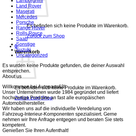
Lamborghini
Land Rover
Maserati
Mercedes
Porsche
Es befinden sich keine Produkte im Warenkorb.
Range Rover
Rolls Royce
Zurück zum Shop
Saab
Sonstige
0
Suzuki
Warenkorb
Uncategorized
Es wurden keine Produkte gefunden, die deiner Auswahl
entsprechen.
About us
Willkommen bei Autoparts63!
Es befinden sich keine Produkte im Warenkorb.
Unser Unternehmen wurde 1984 gegründet und liefert
hochwertige Produkte an fast alle europäischen
Zurück zum Shop
Automobilhersteller.
Wir haben uns auf die individuelle Veredelung von
Fahrzeug-Interieur-Komponenten spezialisiert. Gerne
nehmen wir Ihre Anfrage entgegen und beraten Sie stets
kompetent.
Genießen Sie Ihren Aufenthalt!