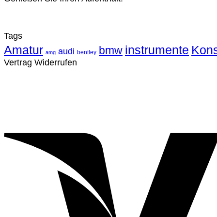
Tags
Amatur
instrumente
Kons
bmw
audi
bentley
amg
Vertrag Widerrufen