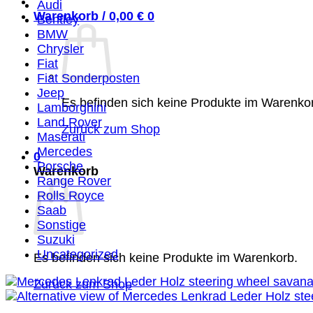
Audi
Warenkorb /
0,00
€
0
Bentley
BMW
Chrysler
Fiat
Fiat Sonderposten
Jeep
Es befinden sich keine Produkte im Warenko
Lamborghini
Land Rover
Zurück zum Shop
Maserati
Mercedes
0
Porsche
Warenkorb
Range Rover
Rolls Royce
Saab
Sonstige
Suzuki
Uncategorized
Es befinden sich keine Produkte im Warenkorb.
Zurück zum Shop