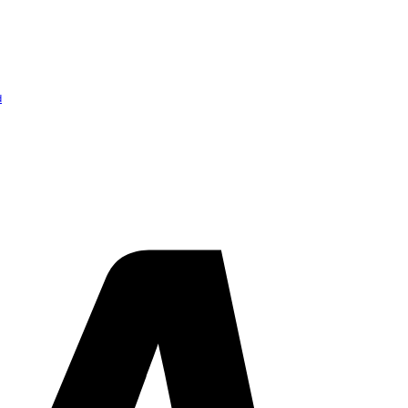
d
Visa