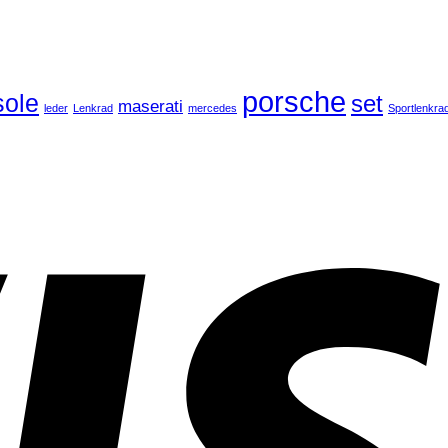
porsche
ole
set
maserati
leder
Lenkrad
mercedes
Sportlenkra