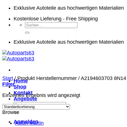
Zum
Exklusive Autoteile aus hochwertigen Materialien
Inhalt
Kostenlose Lieferung - Free Shipping
springen
Suchen
nach:
Exklusive Autoteile aus hochwertigen Materialien
Start
/
Produkt Herstellernummer
/
A2194603703 8N14
Home
Filter
Shop
Kontakt
Einzelnes Ergebnis wird angezeigt
Angebote
Suchen
nach:
Browse
Anmelden
Aston Martin