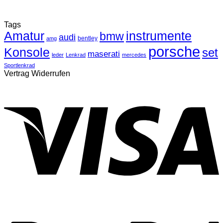
Tags
Amatur
instrumente
bmw
audi
bentley
amg
porsche
Konsole
set
maserati
leder
Lenkrad
mercedes
Sportlenkrad
Vertrag Widerrufen
V
P