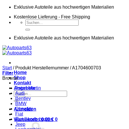
Zum
Exklusive Autoteile aus hochwertigen Materialien
Inhalt
Kostenlose Lieferung - Free Shipping
springen
Suchen
nach:
Exklusive Autoteile aus hochwertigen Materialien
Start
/
Produkt Herstellernummer
/
A1704600703
Home
Filter
Shop
Browse
Kontakt
Angebote
Aston Martin
Suchen
Audi
nach:
Bentley
BMW
Chrysler
Anmelden
Fiat
Fiat Sonderposten
Warenkorb /
0,00
€
0
Jeep