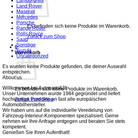
Lamborghini
Land Rover
Maserati
Mercedes
Porsche
Es befinden sich keine Produkte im Warenkorb.
Range Rover
Rolls Royce
Zurück zum Shop
Saab
Sonstige
0
Suzuki
Warenkorb
Uncategorized
Es wurden keine Produkte gefunden, die deiner Auswahl
entsprechen.
About us
Willkommen bei Autoparts63!
Es befinden sich keine Produkte im Warenkorb.
Unser Unternehmen wurde 1984 gegründet und liefert
hochwertige Produkte an fast alle europäischen
Zurück zum Shop
Automobilhersteller.
Wir haben uns auf die individuelle Veredelung von
Fahrzeug-Interieur-Komponenten spezialisiert. Gerne
nehmen wir Ihre Anfrage entgegen und beraten Sie stets
kompetent.
Genießen Sie Ihren Aufenthalt!