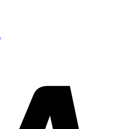
d
Visa