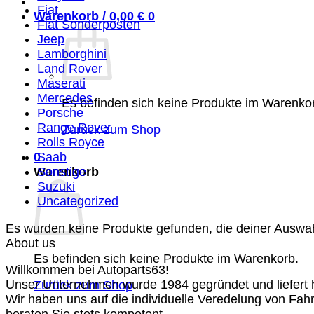
Fiat
Warenkorb /
0,00
€
0
Fiat Sonderposten
Jeep
Lamborghini
Land Rover
Maserati
Mercedes
Es befinden sich keine Produkte im Warenko
Porsche
Range Rover
Zurück zum Shop
Rolls Royce
0
Saab
Warenkorb
Sonstige
Suzuki
Uncategorized
Es wurden keine Produkte gefunden, die deiner Auswa
About us
Es befinden sich keine Produkte im Warenkorb.
Willkommen bei Autoparts63!
Unser Unternehmen wurde 1984 gegründet und liefert ho
Zurück zum Shop
Wir haben uns auf die individuelle Veredelung von Fah