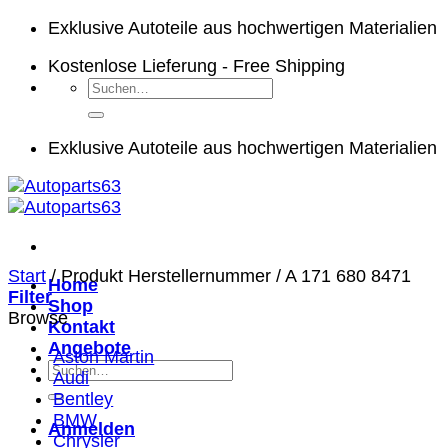
Zum
Exklusive Autoteile aus hochwertigen Materialien
Inhalt
Kostenlose Lieferung - Free Shipping
springen
Suchen
nach:
Exklusive Autoteile aus hochwertigen Materialien
Start
/
Produkt Herstellernummer
/
A 171 680 8471
Home
Filter
Shop
Browse
Kontakt
Angebote
Aston Martin
Suchen
Audi
nach:
Bentley
BMW
Anmelden
Chrysler