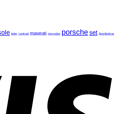
porsche
ole
set
maserati
leder
Lenkrad
mercedes
Sportlenkra