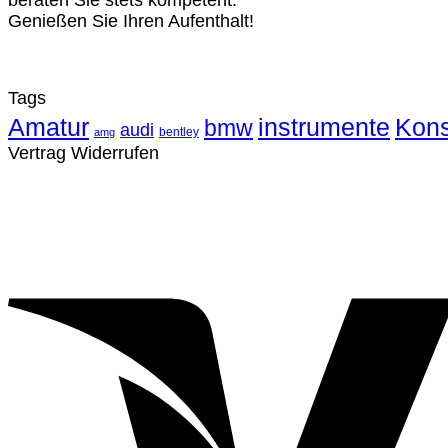
beraten Sie stets kompetent.
Genießen Sie Ihren Aufenthalt!
Tags
Amatur
instrumente
Kons
bmw
audi
bentley
amg
Vertrag Widerrufen