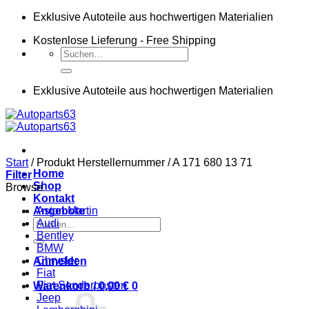
Zum
Exklusive Autoteile aus hochwertigen Materialien
Inhalt
Kostenlose Lieferung - Free Shipping
springen
Suchen
nach:
Exklusive Autoteile aus hochwertigen Materialien
Start
/
Produkt Herstellernummer
/
A 171 680 13 71
Home
Filter
Shop
Browse
Kontakt
Angebote
Aston Martin
Suchen
Audi
nach:
Bentley
BMW
Chrysler
Anmelden
Fiat
Fiat Sonderposten
Warenkorb /
0,00
€
0
Jeep