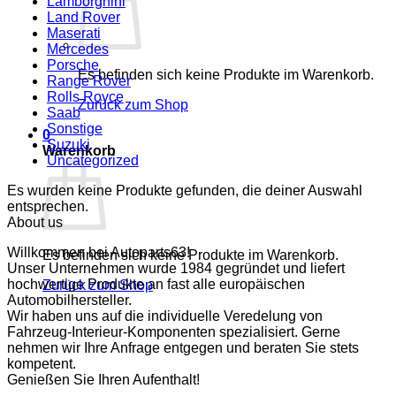
Lamborghini
Land Rover
Maserati
Mercedes
Porsche
Es befinden sich keine Produkte im Warenkorb.
Range Rover
Rolls Royce
Zurück zum Shop
Saab
Sonstige
0
Suzuki
Warenkorb
Uncategorized
Es wurden keine Produkte gefunden, die deiner Auswahl
entsprechen.
About us
Willkommen bei Autoparts63!
Es befinden sich keine Produkte im Warenkorb.
Unser Unternehmen wurde 1984 gegründet und liefert
hochwertige Produkte an fast alle europäischen
Zurück zum Shop
Automobilhersteller.
Wir haben uns auf die individuelle Veredelung von
Fahrzeug-Interieur-Komponenten spezialisiert. Gerne
nehmen wir Ihre Anfrage entgegen und beraten Sie stets
kompetent.
Genießen Sie Ihren Aufenthalt!