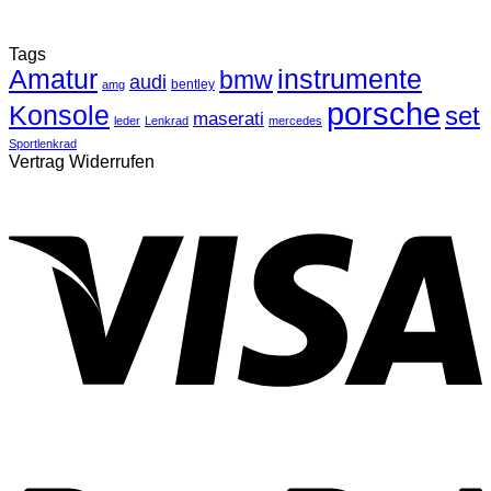
Tags
Amatur
instrumente
bmw
audi
bentley
amg
porsche
Konsole
set
maserati
leder
Lenkrad
mercedes
Sportlenkrad
Vertrag Widerrufen
V
P