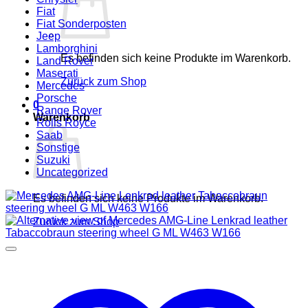
Fiat
Fiat Sonderposten
Jeep
Lamborghini
Es befinden sich keine Produkte im Warenkorb.
Land Rover
Maserati
Zurück zum Shop
Mercedes
Porsche
0
Range Rover
Warenkorb
Rolls Royce
Saab
Sonstige
Suzuki
Uncategorized
Es befinden sich keine Produkte im Warenkorb.
Zurück zum Shop