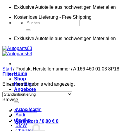
Zum
Exklusive Autoteile aus hochwertigen Materialien
Inhalt
Kostenlose Lieferung - Free Shipping
springen
Suchen
nach:
Exklusive Autoteile aus hochwertigen Materialien
Start
/
Produkt Herstellernummer
/
A 166 460 01 03 8P18
Home
Filter
Shop
Einzelnes Ergebnis wird angezeigt
Kontakt
Angebote
Suchen
Browse
nach:
Aston Martin
Anmelden
Audi
Bentley
Warenkorb /
0,00
€
0
BMW
Chrysler