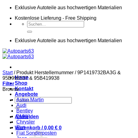
Zum
Exklusive Autoteile aus hochwertigen Materialien
Inhalt
Kostenlose Lieferung - Free Shipping
springen
Suchen
nach:
Exklusive Autoteile aus hochwertigen Materialien
Start
/
Produkt Herstellernummer
/
9P1419732BA3G &
Home
95B998537 & 95B419938
Shop
Filter
Kontakt
Browse
Angebote
Suchen
Aston Martin
nach:
Audi
Bentley
BMW
Anmelden
Chrysler
Fiat
Warenkorb /
0,00
€
0
Fiat Sonderposten