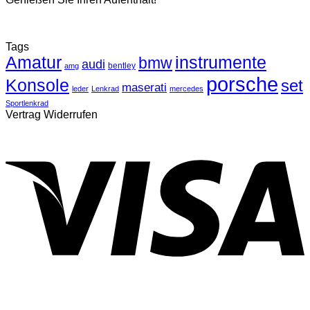
Tags
Amatur
instrumente
bmw
audi
bentley
amg
porsche
Konsole
set
maserati
leder
Lenkrad
mercedes
Sportlenkrad
Vertrag Widerrufen
V
P