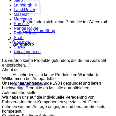
Jeep
Lamborghini
Land Rover
Maserati
Mercedes
Es befinden sich keine Produkte im Warenkorb.
Porsche
Range Rover
Zurück zum Shop
Rolls Royce
Saab
0
Sonstige
Warenkorb
Suzuki
Uncategorized
Es wurden keine Produkte gefunden, die deiner Auswahl
entsprechen.
About us
Es befinden sich keine Produkte im Warenkorb.
Willkommen bei Autoparts63!
Unser Unternehmen wurde 1984 gegründet und liefert
Zurück zum Shop
hochwertige Produkte an fast alle europäischen
Automobilhersteller.
Wir haben uns auf die individuelle Veredelung von
Fahrzeug-Interieur-Komponenten spezialisiert. Gerne
nehmen wir Ihre Anfrage entgegen und beraten Sie stets
kompetent.
Genießen Sie Ihren Aufenthalt!