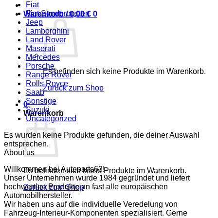
Fiat
Fiat Sonderposten
Warenkorb /
0,00
€
0
Jeep
Lamborghini
Land Rover
Maserati
Mercedes
Porsche
Es befinden sich keine Produkte im Warenkorb.
Range Rover
Rolls Royce
Zurück zum Shop
Saab
Sonstige
0
Suzuki
Warenkorb
Uncategorized
Es wurden keine Produkte gefunden, die deiner Auswahl
entsprechen.
About us
Willkommen bei Autoparts63!
Es befinden sich keine Produkte im Warenkorb.
Unser Unternehmen wurde 1984 gegründet und liefert
hochwertige Produkte an fast alle europäischen
Zurück zum Shop
Automobilhersteller.
Wir haben uns auf die individuelle Veredelung von
Fahrzeug-Interieur-Komponenten spezialisiert. Gerne