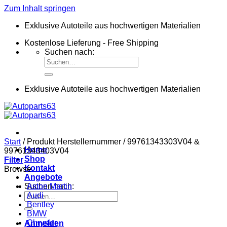
Zum Inhalt springen
Exklusive Autoteile aus hochwertigen Materialien
Kostenlose Lieferung - Free Shipping
Suchen nach:
Exklusive Autoteile aus hochwertigen Materialien
Start
/
Produkt Herstellernummer
/
99761343303V04 &
Home
99761343403V04
Shop
Filter
Kontakt
Browse
Angebote
Suchen nach:
Aston Martin
Audi
Bentley
BMW
Chrysler
Anmelden