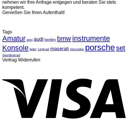
nehmen wir Ihre Anfrage entgegen und beraten Sie stets
kompetent.
Genießen Sie Ihren Aufenthalt!
Tags
Amatur
instrumente
bmw
audi
bentley
amg
porsche
Konsole
set
maserati
leder
Lenkrad
mercedes
Sportlenkrad
Vertrag Widerrufen