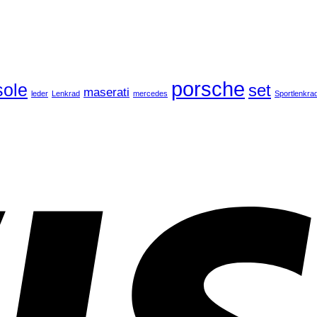
porsche
ole
set
maserati
leder
Lenkrad
mercedes
Sportlenkra