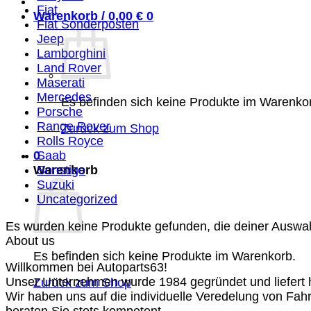
Fiat
Warenkorb /
0,00
€
0
Fiat Sonderposten
Jeep
Lamborghini
Land Rover
Maserati
Mercedes
Es befinden sich keine Produkte im Warenko
Porsche
Range Rover
Zurück zum Shop
Rolls Royce
0
Saab
Warenkorb
Sonstige
Suzuki
Uncategorized
Es wurden keine Produkte gefunden, die deiner Auswa
About us
Es befinden sich keine Produkte im Warenkorb.
Willkommen bei Autoparts63!
Unser Unternehmen wurde 1984 gegründet und liefert ho
Zurück zum Shop
Wir haben uns auf die individuelle Veredelung von Fah