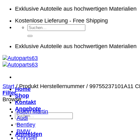
Zum
Exklusive Autoteile aus hochwertigen Materialien
Inhalt
Kostenlose Lieferung - Free Shipping
springen
Suchen
nach:
Exklusive Autoteile aus hochwertigen Materialien
Start
/
Produkt Herstellernummer
/
99755237101A11 C
Home
Filter
Shop
Browse
Kontakt
Angebote
Aston Martin
Suchen
Audi
nach:
Bentley
BMW
Anmelden
Chrysler