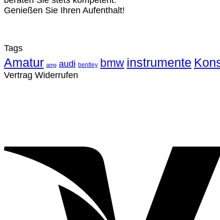
beraten Sie stets kompetent.
Genießen Sie Ihren Aufenthalt!
Tags
Amatur
instrumente
Kons
bmw
audi
bentley
amg
Vertrag Widerrufen