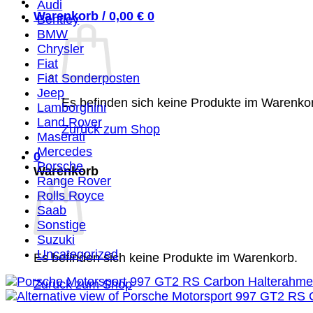
Audi
Warenkorb /
0,00
€
0
Bentley
BMW
Chrysler
Fiat
Fiat Sonderposten
Jeep
Es befinden sich keine Produkte im Warenko
Lamborghini
Land Rover
Zurück zum Shop
Maserati
Mercedes
0
Porsche
Warenkorb
Range Rover
Rolls Royce
Saab
Sonstige
Suzuki
Uncategorized
Es befinden sich keine Produkte im Warenkorb.
Zurück zum Shop