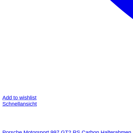
Add to wishlist
Schnellansicht
Porsche Motorsport 997 GT2 RS Carbon Halterahmen R G