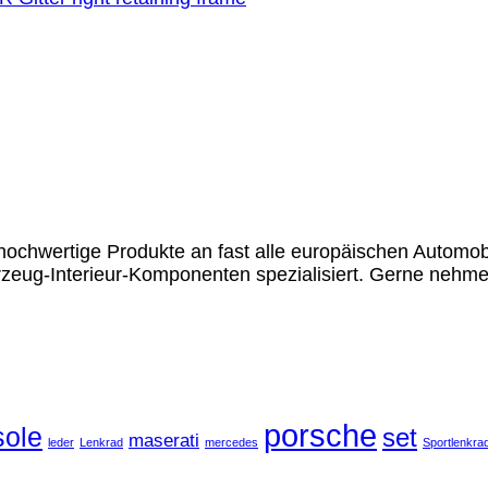
chwertige Produkte an fast alle europäischen Automobil
rzeug-Interieur-Komponenten spezialisiert. Gerne nehme
porsche
ole
set
maserati
leder
Lenkrad
mercedes
Sportlenkra