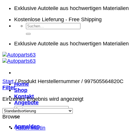
Zum
Exklusive Autoteile aus hochwertigen Materialien
Inhalt
Kostenlose Lieferung - Free Shipping
springen
Suchen
nach:
Exklusive Autoteile aus hochwertigen Materialien
Start
/
Produkt Herstellernummer
/
997505564820C
Home
Filter
Shop
Kontakt
Einzelnes Ergebnis wird angezeigt
Angebote
Suchen
nach:
Browse
Anmelden
Aston Martin