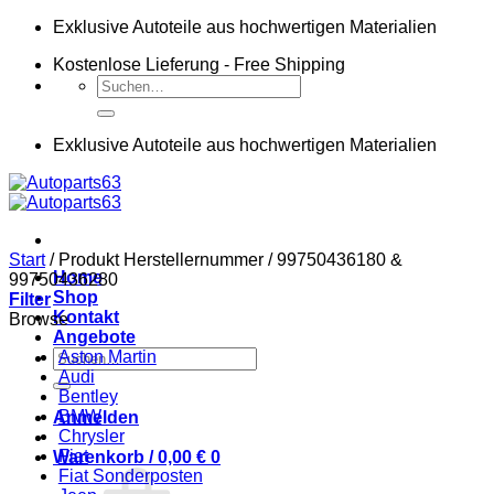
Zum
Exklusive Autoteile aus hochwertigen Materialien
Inhalt
Kostenlose Lieferung - Free Shipping
springen
Suchen
nach:
Exklusive Autoteile aus hochwertigen Materialien
Start
/
Produkt Herstellernummer
/
99750436180 &
Home
99750436280
Shop
Filter
Kontakt
Browse
Angebote
Suchen
Aston Martin
nach:
Audi
Bentley
BMW
Anmelden
Chrysler
Fiat
Warenkorb /
0,00
€
0
Fiat Sonderposten