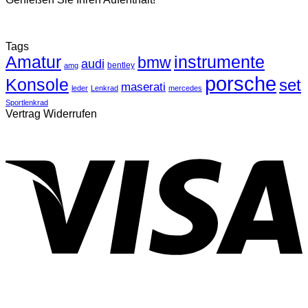
Tags
Amatur
instrumente
bmw
audi
bentley
amg
porsche
Konsole
set
maserati
leder
Lenkrad
mercedes
Sportlenkrad
Vertrag Widerrufen
V
P