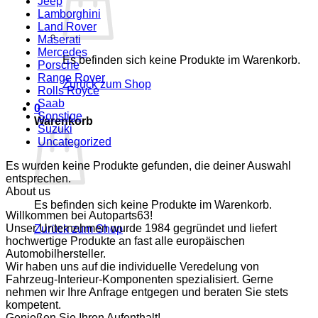
Jeep
Lamborghini
Land Rover
Maserati
Mercedes
Es befinden sich keine Produkte im Warenkorb.
Porsche
Range Rover
Zurück zum Shop
Rolls Royce
Saab
0
Sonstige
Warenkorb
Suzuki
Uncategorized
Es wurden keine Produkte gefunden, die deiner Auswahl
entsprechen.
About us
Es befinden sich keine Produkte im Warenkorb.
Willkommen bei Autoparts63!
Unser Unternehmen wurde 1984 gegründet und liefert
Zurück zum Shop
hochwertige Produkte an fast alle europäischen
Automobilhersteller.
Wir haben uns auf die individuelle Veredelung von
Fahrzeug-Interieur-Komponenten spezialisiert. Gerne
nehmen wir Ihre Anfrage entgegen und beraten Sie stets
kompetent.
Genießen Sie Ihren Aufenthalt!