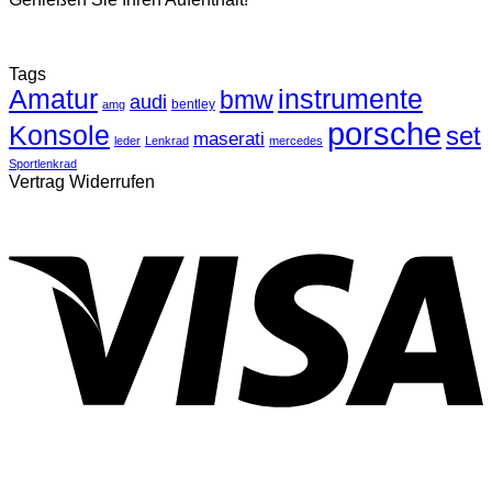
Tags
Amatur
instrumente
bmw
audi
bentley
amg
porsche
Konsole
set
maserati
leder
Lenkrad
mercedes
Sportlenkrad
Vertrag Widerrufen
V
P