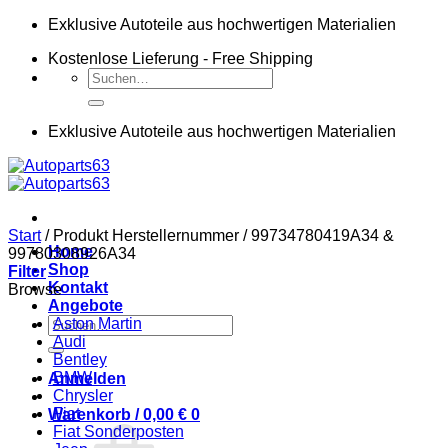
Zum
Exklusive Autoteile aus hochwertigen Materialien
Inhalt
Kostenlose Lieferung - Free Shipping
springen
Suchen
nach:
Exklusive Autoteile aus hochwertigen Materialien
Start
/
Produkt Herstellernummer
/
99734780419A34 &
Home
99780308926A34
Shop
Filter
Kontakt
Browse
Angebote
Suchen
Aston Martin
nach:
Audi
Bentley
BMW
Anmelden
Chrysler
Fiat
Warenkorb /
0,00
€
0
Fiat Sonderposten