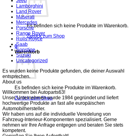
Jeep
Lamborghini
Land Rover
Maserati
Mercedes
Es befinden sich keine Produkte im Warenkorb.
Porsche
Range Rover
Zurück zum Shop
Rolls Royce
Saab
0
Sonstige
Warenkorb
Suzuki
Uncategorized
Es wurden keine Produkte gefunden, die deiner Auswahl
entsprechen.
About us
Es befinden sich keine Produkte im Warenkorb.
Willkommen bei Autoparts63!
Unser Unternehmen wurde 1984 gegründet und liefert
Zurück zum Shop
hochwertige Produkte an fast alle europäischen
Automobilhersteller.
Wir haben uns auf die individuelle Veredelung von
Fahrzeug-Interieur-Komponenten spezialisiert. Gerne
nehmen wir Ihre Anfrage entgegen und beraten Sie stets
kompetent.
Genießen Sie Ihren Aufenthalt!