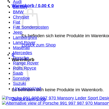
Audi
Warenkorb /
0,00
€
0
Bentley
BMW
Chrysler
Fiat
Fiat Sonderposten
Jeep
Es befinden sich keine Produkte im Warenko
Lamborghini
Land Rover
Zurück zum Shop
Maserati
Mercedes
0
Porsche
Warenkorb
Range Rover
Rolls Royce
Saab
Sonstige
Suzuki
Uncategorized
Es befinden sich keine Produkte im Warenkorb.
Zurück zum Shop