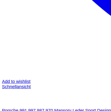
Add to wishlist
Schnellansicht
Porsche 991 997 987 970 Mansory Leder Sport Design