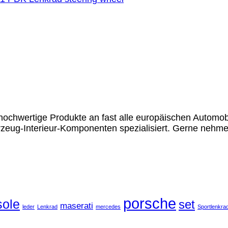
chwertige Produkte an fast alle europäischen Automobil
rzeug-Interieur-Komponenten spezialisiert. Gerne nehme
porsche
ole
set
maserati
leder
Lenkrad
mercedes
Sportlenkra