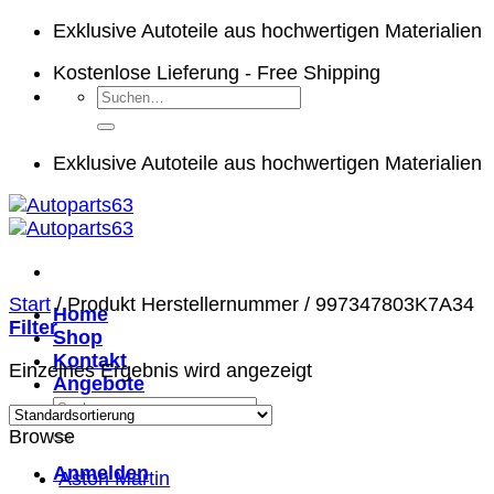
Zum
Exklusive Autoteile aus hochwertigen Materialien
Inhalt
Kostenlose Lieferung - Free Shipping
springen
Suchen
nach:
Exklusive Autoteile aus hochwertigen Materialien
Start
/
Produkt Herstellernummer
/
997347803K7A34
Home
Filter
Shop
Kontakt
Einzelnes Ergebnis wird angezeigt
Angebote
Suchen
nach:
Browse
Anmelden
Aston Martin