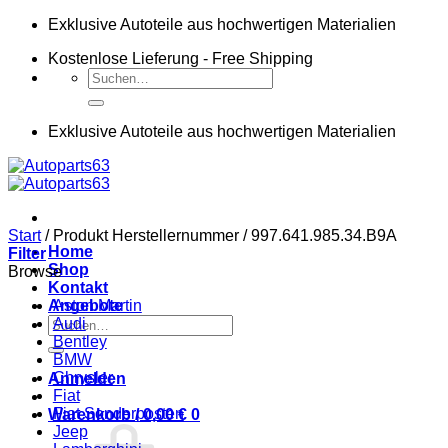
Zum
Exklusive Autoteile aus hochwertigen Materialien
Inhalt
Kostenlose Lieferung - Free Shipping
springen
Suchen
nach:
Exklusive Autoteile aus hochwertigen Materialien
Start
/
Produkt Herstellernummer
/
997.641.985.34.B9A
Home
Filter
Shop
Browse
Kontakt
Angebote
Aston Martin
Suchen
Audi
nach:
Bentley
BMW
Chrysler
Anmelden
Fiat
Fiat Sonderposten
Warenkorb /
0,00
€
0
Jeep