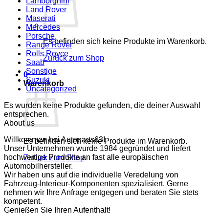
Lamborghini
Land Rover
Maserati
Mercedes
Porsche
Es befinden sich keine Produkte im Warenkorb.
Range Rover
Rolls Royce
Zurück zum Shop
Saab
Sonstige
0
Suzuki
Warenkorb
Uncategorized
Es wurden keine Produkte gefunden, die deiner Auswahl
entsprechen.
About us
Willkommen bei Autoparts63!
Es befinden sich keine Produkte im Warenkorb.
Unser Unternehmen wurde 1984 gegründet und liefert
hochwertige Produkte an fast alle europäischen
Zurück zum Shop
Automobilhersteller.
Wir haben uns auf die individuelle Veredelung von
Fahrzeug-Interieur-Komponenten spezialisiert. Gerne
nehmen wir Ihre Anfrage entgegen und beraten Sie stets
kompetent.
Genießen Sie Ihren Aufenthalt!