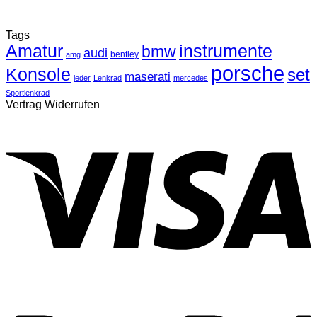
Tags
Amatur
instrumente
bmw
audi
bentley
amg
porsche
Konsole
set
maserati
leder
Lenkrad
mercedes
Sportlenkrad
Vertrag Widerrufen
V
P