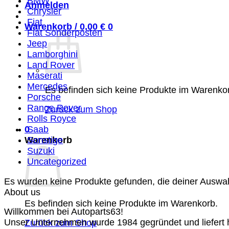
BMW
Anmelden
Chrysler
Fiat
Warenkorb /
0,00
€
0
Fiat Sonderposten
Jeep
Lamborghini
Land Rover
Maserati
Mercedes
Es befinden sich keine Produkte im Warenko
Porsche
Range Rover
Zurück zum Shop
Rolls Royce
0
Saab
Warenkorb
Sonstige
Suzuki
Uncategorized
Es wurden keine Produkte gefunden, die deiner Auswa
About us
Es befinden sich keine Produkte im Warenkorb.
Willkommen bei Autoparts63!
Unser Unternehmen wurde 1984 gegründet und liefert ho
Zurück zum Shop