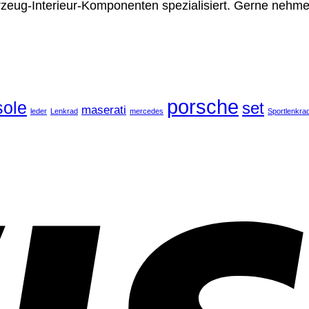
rzeug-Interieur-Komponenten spezialisiert. Gerne nehme
porsche
ole
set
maserati
leder
Lenkrad
mercedes
Sportlenkra