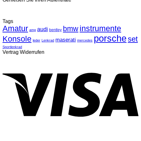
Tags
Amatur
instrumente
bmw
audi
bentley
amg
porsche
Konsole
set
maserati
leder
Lenkrad
mercedes
Sportlenkrad
Vertrag Widerrufen
V
P