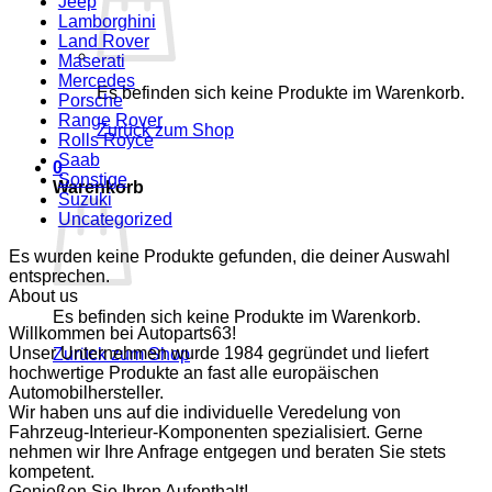
Jeep
Lamborghini
Land Rover
Maserati
Mercedes
Es befinden sich keine Produkte im Warenkorb.
Porsche
Range Rover
Zurück zum Shop
Rolls Royce
Saab
0
Sonstige
Warenkorb
Suzuki
Uncategorized
Es wurden keine Produkte gefunden, die deiner Auswahl
entsprechen.
About us
Es befinden sich keine Produkte im Warenkorb.
Willkommen bei Autoparts63!
Unser Unternehmen wurde 1984 gegründet und liefert
Zurück zum Shop
hochwertige Produkte an fast alle europäischen
Automobilhersteller.
Wir haben uns auf die individuelle Veredelung von
Fahrzeug-Interieur-Komponenten spezialisiert. Gerne
nehmen wir Ihre Anfrage entgegen und beraten Sie stets
kompetent.
Genießen Sie Ihren Aufenthalt!