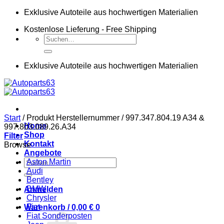
Zum
Exklusive Autoteile aus hochwertigen Materialien
Inhalt
Kostenlose Lieferung - Free Shipping
springen
Suchen
nach:
Exklusive Autoteile aus hochwertigen Materialien
Start
/
Produkt Herstellernummer
/
997.347.804.19 A34 &
Home
997.803.089.26.A34
Shop
Filter
Kontakt
Browse
Angebote
Suchen
Aston Martin
nach:
Audi
Bentley
BMW
Anmelden
Chrysler
Fiat
Warenkorb /
0,00
€
0
Fiat Sonderposten