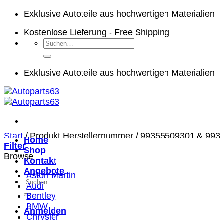
Zum
Exklusive Autoteile aus hochwertigen Materialien
Inhalt
Kostenlose Lieferung - Free Shipping
springen
Suchen
nach:
Exklusive Autoteile aus hochwertigen Materialien
Start
/
Produkt Herstellernummer
/
99355509301 & 99
Home
Filter
Shop
Browse
Kontakt
Angebote
Aston Martin
Suchen
Audi
nach:
Bentley
BMW
Anmelden
Chrysler