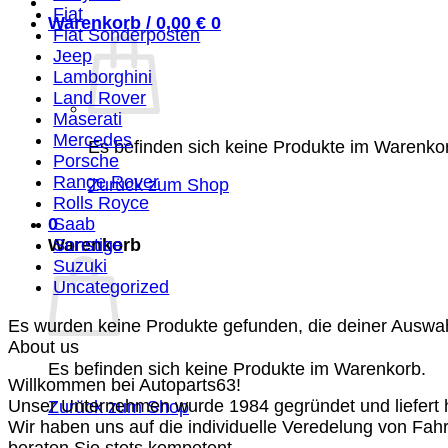
Fiat
Warenkorb /
0,00
€
0
Fiat Sonderposten
Jeep
Lamborghini
Land Rover
Maserati
Mercedes
Es befinden sich keine Produkte im Warenko
Porsche
Range Rover
Zurück zum Shop
Rolls Royce
0
Saab
Warenkorb
Sonstige
Suzuki
Uncategorized
Es wurden keine Produkte gefunden, die deiner Auswa
About us
Es befinden sich keine Produkte im Warenkorb.
Willkommen bei Autoparts63!
Unser Unternehmen wurde 1984 gegründet und liefert ho
Zurück zum Shop
Wir haben uns auf die individuelle Veredelung von Fah