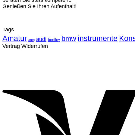
beraten Sie stets kompetent.
Genießen Sie Ihren Aufenthalt!
Tags
Amatur
instrumente
Kons
bmw
audi
bentley
amg
Vertrag Widerrufen