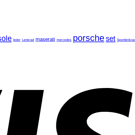
porsche
ole
set
maserati
leder
Lenkrad
mercedes
Sportlenkra