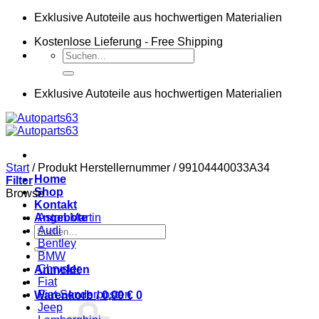
Zum
Exklusive Autoteile aus hochwertigen Materialien
Inhalt
Kostenlose Lieferung - Free Shipping
springen
Suchen
nach:
Exklusive Autoteile aus hochwertigen Materialien
Start
/
Produkt Herstellernummer
/
99104440033A34
Home
Filter
Shop
Browse
Kontakt
Angebote
Aston Martin
Suchen
Audi
nach:
Bentley
BMW
Chrysler
Anmelden
Fiat
Fiat Sonderposten
Warenkorb /
0,00
€
0
Jeep