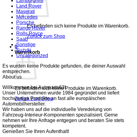
Lamborghini
Land Rover
Maserati
Mercedes
Porsche
Es befinden sich keine Produkte im Warenkorb.
Range Rover
Rolls Royce
Zurück zum Shop
Saab
Sonstige
0
Suzuki
Warenkorb
Uncategorized
Es wurden keine Produkte gefunden, die deiner Auswahl
entsprechen.
About us
Willkommen bei Autoparts63!
Es befinden sich keine Produkte im Warenkorb.
Unser Unternehmen wurde 1984 gegründet und liefert
hochwertige Produkte an fast alle europäischen
Zurück zum Shop
Automobilhersteller.
Wir haben uns auf die individuelle Veredelung von
Fahrzeug-Interieur-Komponenten spezialisiert. Gerne
nehmen wir Ihre Anfrage entgegen und beraten Sie stets
kompetent.
Genießen Sie Ihren Aufenthalt!