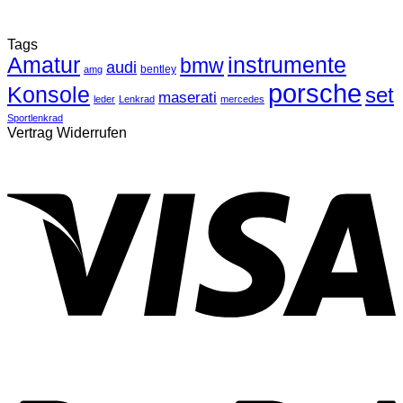
Tags
Amatur
instrumente
bmw
audi
bentley
amg
porsche
Konsole
set
maserati
leder
Lenkrad
mercedes
Sportlenkrad
Vertrag Widerrufen
V
P