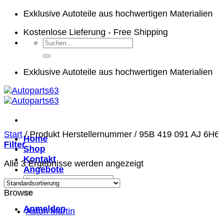
Zum
Exklusive Autoteile aus hochwertigen Materialien
Inhalt
Kostenlose Lieferung - Free Shipping
springen
Suchen
nach:
Exklusive Autoteile aus hochwertigen Materialien
Start
/
Produkt Herstellernummer
/
95B 419 091 AJ 6H
Home
Filter
Shop
Kontakt
Alle 3 Ergebnisse werden angezeigt
Angebote
Suchen
nach:
Browse
Anmelden
Aston Martin