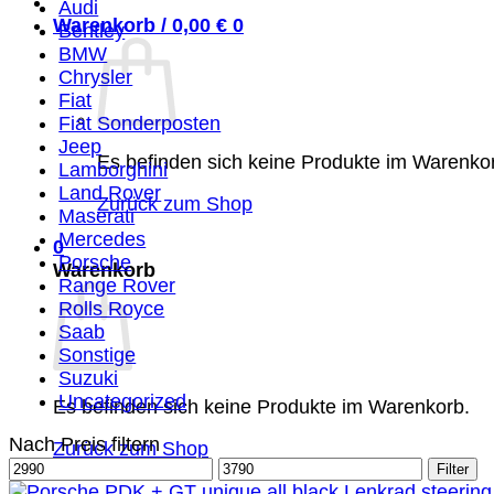
Audi
Warenkorb /
0,00
€
0
Bentley
BMW
Chrysler
Fiat
Fiat Sonderposten
Jeep
Es befinden sich keine Produkte im Warenko
Lamborghini
Land Rover
Zurück zum Shop
Maserati
Mercedes
0
Porsche
Warenkorb
Range Rover
Rolls Royce
Saab
Sonstige
Suzuki
Uncategorized
Es befinden sich keine Produkte im Warenkorb.
Nach Preis filtern
Zurück zum Shop
Min.
Max.
Filter
Preis
Preis