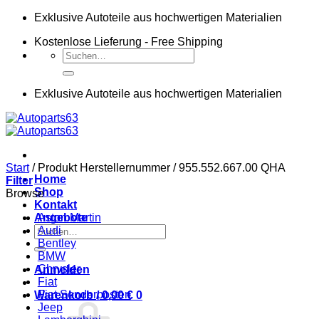
Zum
Exklusive Autoteile aus hochwertigen Materialien
Inhalt
Kostenlose Lieferung - Free Shipping
springen
Suchen
nach:
Exklusive Autoteile aus hochwertigen Materialien
Start
/
Produkt Herstellernummer
/
955.552.667.00 QHA
Home
Filter
Shop
Browse
Kontakt
Angebote
Aston Martin
Suchen
Audi
nach:
Bentley
BMW
Chrysler
Anmelden
Fiat
Fiat Sonderposten
Warenkorb /
0,00
€
0
Jeep