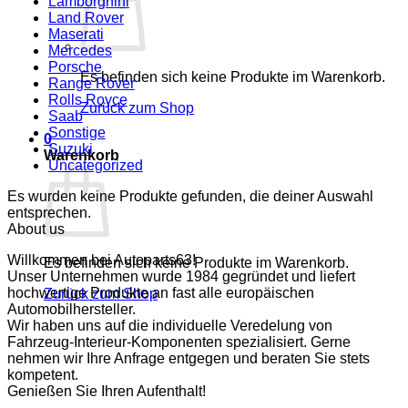
Lamborghini
Land Rover
Maserati
Mercedes
Porsche
Es befinden sich keine Produkte im Warenkorb.
Range Rover
Rolls Royce
Zurück zum Shop
Saab
Sonstige
0
Suzuki
Warenkorb
Uncategorized
Es wurden keine Produkte gefunden, die deiner Auswahl
entsprechen.
About us
Willkommen bei Autoparts63!
Es befinden sich keine Produkte im Warenkorb.
Unser Unternehmen wurde 1984 gegründet und liefert
hochwertige Produkte an fast alle europäischen
Zurück zum Shop
Automobilhersteller.
Wir haben uns auf die individuelle Veredelung von
Fahrzeug-Interieur-Komponenten spezialisiert. Gerne
nehmen wir Ihre Anfrage entgegen und beraten Sie stets
kompetent.
Genießen Sie Ihren Aufenthalt!