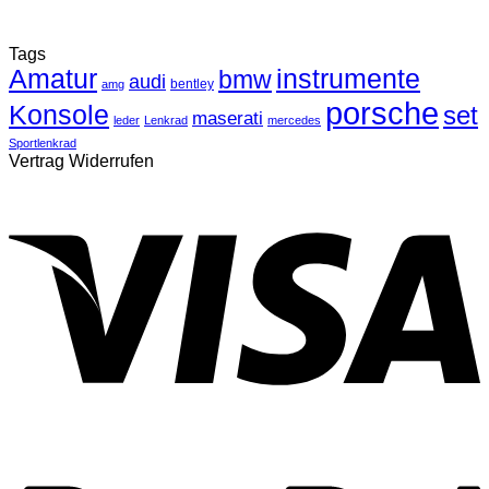
Tags
Amatur
instrumente
bmw
audi
bentley
amg
porsche
Konsole
set
maserati
leder
Lenkrad
mercedes
Sportlenkrad
Vertrag Widerrufen
V
P