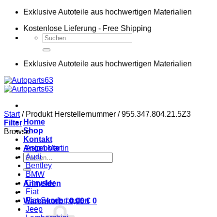
Zum
Exklusive Autoteile aus hochwertigen Materialien
Inhalt
Kostenlose Lieferung - Free Shipping
springen
Suchen
nach:
Exklusive Autoteile aus hochwertigen Materialien
Start
/
Produkt Herstellernummer
/
955.347.804.21.5Z3
Home
Filter
Shop
Browse
Kontakt
Angebote
Aston Martin
Suchen
Audi
nach:
Bentley
BMW
Chrysler
Anmelden
Fiat
Fiat Sonderposten
Warenkorb /
0,00
€
0
Jeep