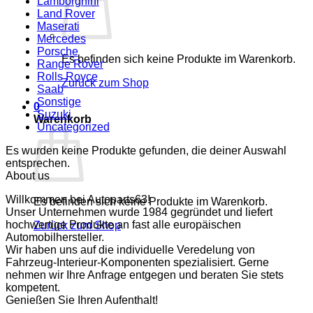
Lamborghini
Land Rover
Maserati
Mercedes
Porsche
Es befinden sich keine Produkte im Warenkorb.
Range Rover
Rolls Royce
Zurück zum Shop
Saab
Sonstige
0
Suzuki
Warenkorb
Uncategorized
Es wurden keine Produkte gefunden, die deiner Auswahl
entsprechen.
About us
Willkommen bei Autoparts63!
Es befinden sich keine Produkte im Warenkorb.
Unser Unternehmen wurde 1984 gegründet und liefert
hochwertige Produkte an fast alle europäischen
Zurück zum Shop
Automobilhersteller.
Wir haben uns auf die individuelle Veredelung von
Fahrzeug-Interieur-Komponenten spezialisiert. Gerne
nehmen wir Ihre Anfrage entgegen und beraten Sie stets
kompetent.
Genießen Sie Ihren Aufenthalt!