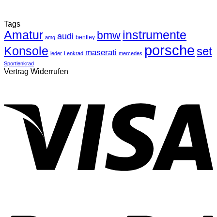
Tags
Amatur
instrumente
bmw
audi
bentley
amg
porsche
Konsole
set
maserati
leder
Lenkrad
mercedes
Sportlenkrad
Vertrag Widerrufen
V
P