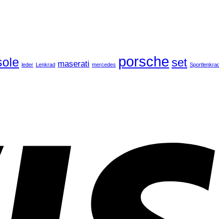
porsche
ole
set
maserati
leder
Lenkrad
mercedes
Sportlenkra