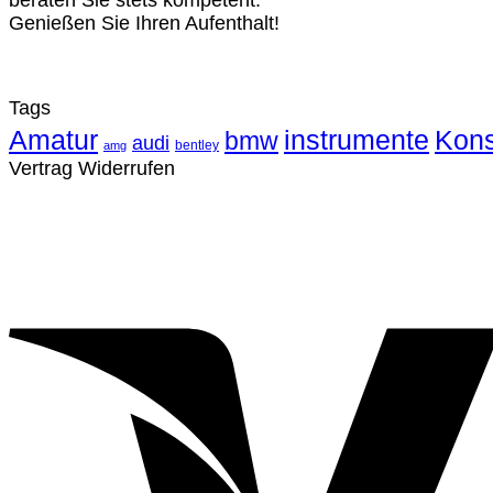
beraten Sie stets kompetent.
Genießen Sie Ihren Aufenthalt!
Tags
Amatur
instrumente
Kons
bmw
audi
bentley
amg
Vertrag Widerrufen