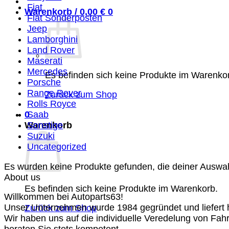
Fiat
Warenkorb /
0,00
€
0
Fiat Sonderposten
Jeep
Lamborghini
Land Rover
Maserati
Mercedes
Es befinden sich keine Produkte im Warenko
Porsche
Range Rover
Zurück zum Shop
Rolls Royce
0
Saab
Warenkorb
Sonstige
Suzuki
Uncategorized
Es wurden keine Produkte gefunden, die deiner Auswa
About us
Es befinden sich keine Produkte im Warenkorb.
Willkommen bei Autoparts63!
Unser Unternehmen wurde 1984 gegründet und liefert ho
Zurück zum Shop
Wir haben uns auf die individuelle Veredelung von Fah