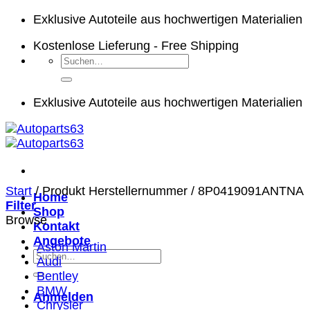
Zum
Exklusive Autoteile aus hochwertigen Materialien
Inhalt
Kostenlose Lieferung - Free Shipping
springen
Suchen
nach:
Exklusive Autoteile aus hochwertigen Materialien
Start
/
Produkt Herstellernummer
/
8P0419091ANTNA
Home
Filter
Shop
Browse
Kontakt
Angebote
Aston Martin
Suchen
Audi
nach:
Bentley
BMW
Anmelden
Chrysler