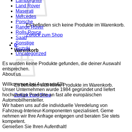
Lamborghini
Land Rover
Maserati
Mercedes
Porsche
Es befinden sich keine Produkte im Warenkorb.
Range Rover
Rolls Royce
Zurück zum Shop
Saab
Sonstige
0
Suzuki
Warenkorb
Uncategorized
Es wurden keine Produkte gefunden, die deiner Auswahl
entsprechen.
About us
Willkommen bei Autoparts63!
Es befinden sich keine Produkte im Warenkorb.
Unser Unternehmen wurde 1984 gegründet und liefert
hochwertige Produkte an fast alle europäischen
Zurück zum Shop
Automobilhersteller.
Wir haben uns auf die individuelle Veredelung von
Fahrzeug-Interieur-Komponenten spezialisiert. Gerne
nehmen wir Ihre Anfrage entgegen und beraten Sie stets
kompetent.
Genießen Sie Ihren Aufenthalt!