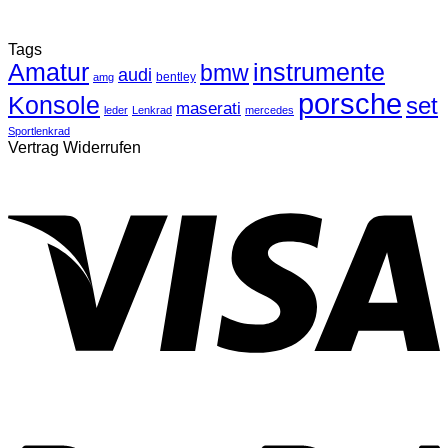
Tags
Amatur
instrumente
bmw
audi
bentley
amg
porsche
Konsole
set
maserati
leder
Lenkrad
mercedes
Sportlenkrad
Vertrag Widerrufen
V
P