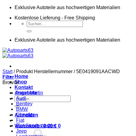
Zum
Exklusive Autoteile aus hochwertigen Materialien
Inhalt
Kostenlose Lieferung - Free Shipping
springen
Suchen
nach:
Exklusive Autoteile aus hochwertigen Materialien
Start
/
Produkt Herstellernummer
/
5E0419091AACWD
Home
Filter
Shop
Browse
Kontakt
Angebote
Aston Martin
Suchen
Audi
nach:
Bentley
BMW
Chrysler
Anmelden
Fiat
Fiat Sonderposten
Warenkorb /
0,00
€
0
Jeep