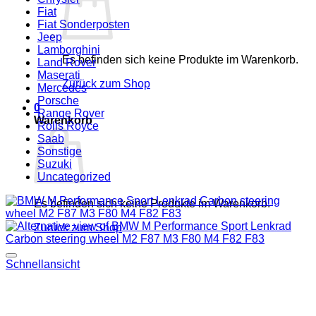
Fiat
Fiat Sonderposten
Jeep
Lamborghini
Es befinden sich keine Produkte im Warenkorb.
Land Rover
Maserati
Zurück zum Shop
Mercedes
Porsche
0
Range Rover
Warenkorb
Rolls Royce
Saab
Sonstige
Suzuki
Uncategorized
Es befinden sich keine Produkte im Warenkorb.
Zurück zum Shop
Add to wishlist
Schnellansicht