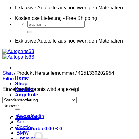
Zum
Exklusive Autoteile aus hochwertigen Materialien
Inhalt
Kostenlose Lieferung - Free Shipping
springen
Suchen
nach:
Exklusive Autoteile aus hochwertigen Materialien
Start
/
Produkt Herstellernummer
/
4251330202954
Home
Filter
Shop
Einzelnes Ergebnis wird angezeigt
Kontakt
Angebote
Suchen
Browse
nach:
Aston Martin
Anmelden
Audi
Bentley
Warenkorb /
0,00
€
0
BMW
Chrysler