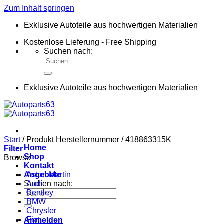
Zum Inhalt springen
Exklusive Autoteile aus hochwertigen Materialien
Kostenlose Lieferung - Free Shipping
Suchen nach:
Exklusive Autoteile aus hochwertigen Materialien
Start
/
Produkt Herstellernummer
/
418863315K
Home
Filter
Shop
Browse
Kontakt
Angebote
Aston Martin
Suchen nach:
Audi
Bentley
BMW
Chrysler
Fiat
Anmelden