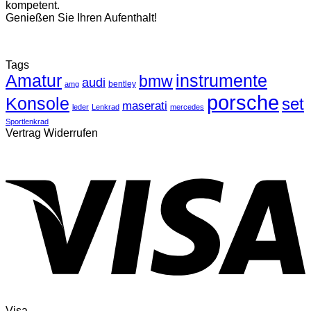
kompetent.
Genießen Sie Ihren Aufenthalt!
Tags
Amatur
instrumente
bmw
audi
bentley
amg
porsche
Konsole
set
maserati
leder
Lenkrad
mercedes
Sportlenkrad
Vertrag Widerrufen
Visa