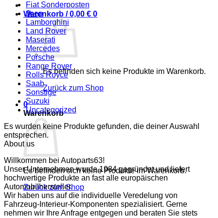
Fiat Sonderposten
Jeep
Warenkorb /
0,00
€
0
Lamborghini
Land Rover
Maserati
Mercedes
Porsche
Range Rover
Es befinden sich keine Produkte im Warenkorb.
Rolls Royce
Saab
Zurück zum Shop
Sonstige
Suzuki
0
Uncategorized
Warenkorb
Es wurden keine Produkte gefunden, die deiner Auswahl
entsprechen.
About us
Willkommen bei Autoparts63!
Unser Unternehmen wurde 1984 gegründet und liefert
Es befinden sich keine Produkte im Warenkorb.
hochwertige Produkte an fast alle europäischen
Automobilhersteller.
Zurück zum Shop
Wir haben uns auf die individuelle Veredelung von
Fahrzeug-Interieur-Komponenten spezialisiert. Gerne
nehmen wir Ihre Anfrage entgegen und beraten Sie stets