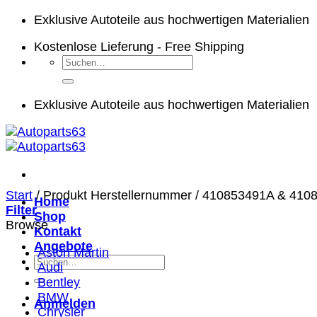
Zum
Exklusive Autoteile aus hochwertigen Materialien
Inhalt
Kostenlose Lieferung - Free Shipping
springen
Suchen
nach:
Exklusive Autoteile aus hochwertigen Materialien
Start
/
Produkt Herstellernummer
/
410853491A & 410
Home
Filter
Shop
Browse
Kontakt
Angebote
Aston Martin
Suchen
Audi
nach:
Bentley
BMW
Anmelden
Chrysler