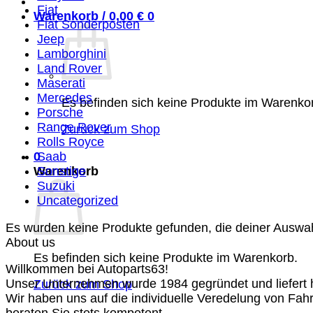
Fiat
Warenkorb /
0,00
€
0
Fiat Sonderposten
Jeep
Lamborghini
Land Rover
Maserati
Mercedes
Es befinden sich keine Produkte im Warenko
Porsche
Range Rover
Zurück zum Shop
Rolls Royce
0
Saab
Warenkorb
Sonstige
Suzuki
Uncategorized
Es wurden keine Produkte gefunden, die deiner Auswa
About us
Es befinden sich keine Produkte im Warenkorb.
Willkommen bei Autoparts63!
Unser Unternehmen wurde 1984 gegründet und liefert ho
Zurück zum Shop
Wir haben uns auf die individuelle Veredelung von Fah