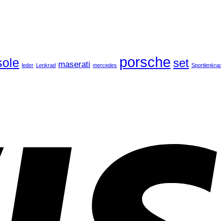
porsche
ole
set
maserati
leder
Lenkrad
mercedes
Sportlenkra