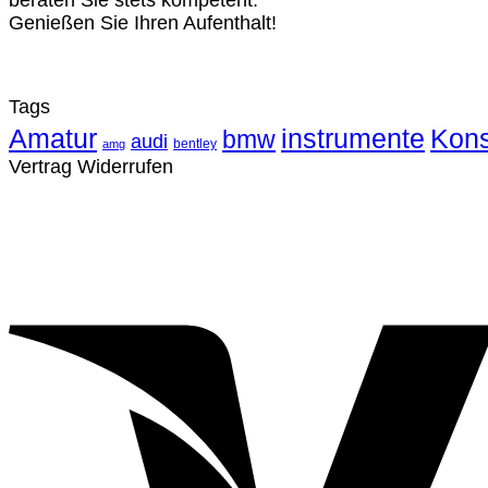
beraten Sie stets kompetent.
Genießen Sie Ihren Aufenthalt!
Tags
Amatur
instrumente
Kons
bmw
audi
bentley
amg
Vertrag Widerrufen