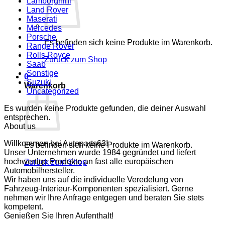
Lamborghini
Land Rover
Maserati
Mercedes
Porsche
Es befinden sich keine Produkte im Warenkorb.
Range Rover
Rolls Royce
Zurück zum Shop
Saab
Sonstige
0
Suzuki
Warenkorb
Uncategorized
Es wurden keine Produkte gefunden, die deiner Auswahl
entsprechen.
About us
Willkommen bei Autoparts63!
Es befinden sich keine Produkte im Warenkorb.
Unser Unternehmen wurde 1984 gegründet und liefert
hochwertige Produkte an fast alle europäischen
Zurück zum Shop
Automobilhersteller.
Wir haben uns auf die individuelle Veredelung von
Fahrzeug-Interieur-Komponenten spezialisiert. Gerne
nehmen wir Ihre Anfrage entgegen und beraten Sie stets
kompetent.
Genießen Sie Ihren Aufenthalt!