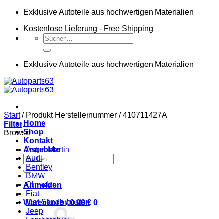
Zum
Exklusive Autoteile aus hochwertigen Materialien
Inhalt
Kostenlose Lieferung - Free Shipping
springen
Suchen
nach:
Exklusive Autoteile aus hochwertigen Materialien
Start
/
Produkt Herstellernummer
/
410711427A
Home
Filter
Shop
Browse
Kontakt
Angebote
Aston Martin
Suchen
Audi
nach:
Bentley
BMW
Chrysler
Anmelden
Fiat
Fiat Sonderposten
Warenkorb /
0,00
€
0
Jeep