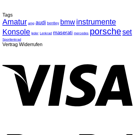
Tags
Amatur
instrumente
bmw
audi
bentley
amg
porsche
Konsole
set
maserati
leder
Lenkrad
mercedes
Sportlenkrad
Vertrag Widerrufen
V
P