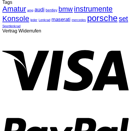
Tags
Amatur
instrumente
bmw
audi
bentley
amg
porsche
Konsole
set
maserati
leder
Lenkrad
mercedes
Sportlenkrad
Vertrag Widerrufen
V
P