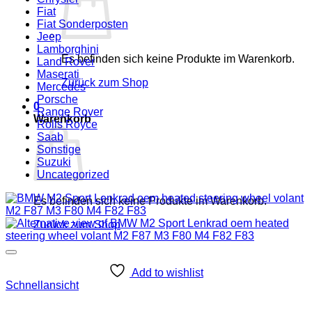
Fiat
Fiat Sonderposten
Jeep
Lamborghini
Es befinden sich keine Produkte im Warenkorb.
Land Rover
Maserati
Zurück zum Shop
Mercedes
Porsche
0
Range Rover
Warenkorb
Rolls Royce
Saab
Sonstige
Suzuki
Uncategorized
Es befinden sich keine Produkte im Warenkorb.
Zurück zum Shop
Add to wishlist
Schnellansicht