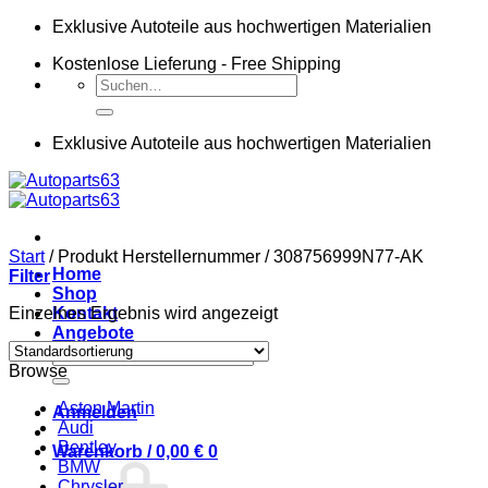
Zum
Exklusive Autoteile aus hochwertigen Materialien
Inhalt
Kostenlose Lieferung - Free Shipping
springen
Suchen
nach:
Exklusive Autoteile aus hochwertigen Materialien
Start
/
Produkt Herstellernummer
/
308756999N77-AK
Home
Filter
Shop
Einzelnes Ergebnis wird angezeigt
Kontakt
Angebote
Suchen
Browse
nach:
Aston Martin
Anmelden
Audi
Bentley
Warenkorb /
0,00
€
0
BMW
Chrysler