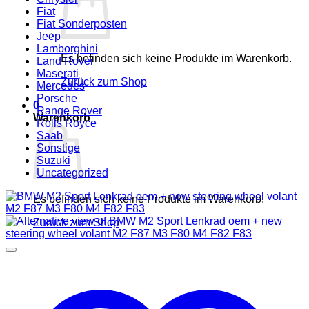
Fiat
Fiat Sonderposten
Jeep
Lamborghini
Es befinden sich keine Produkte im Warenkorb.
Land Rover
Maserati
Zurück zum Shop
Mercedes
Porsche
0
Range Rover
Warenkorb
Rolls Royce
Saab
Sonstige
Suzuki
Uncategorized
Es befinden sich keine Produkte im Warenkorb.
Zurück zum Shop