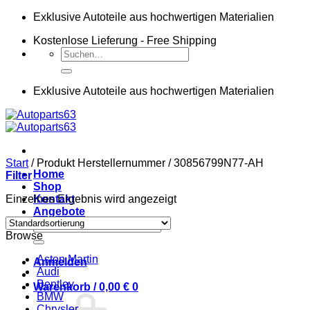
Zum
Exklusive Autoteile aus hochwertigen Materialien
Inhalt
Kostenlose Lieferung - Free Shipping
springen
Suchen
nach:
Exklusive Autoteile aus hochwertigen Materialien
Start
/
Produkt Herstellernummer
/
30856799N77-AH
Home
Filter
Shop
Einzelnes Ergebnis wird angezeigt
Kontakt
Angebote
Suchen
Browse
nach:
Aston Martin
Anmelden
Audi
Bentley
Warenkorb /
0,00
€
0
BMW
Chrysler