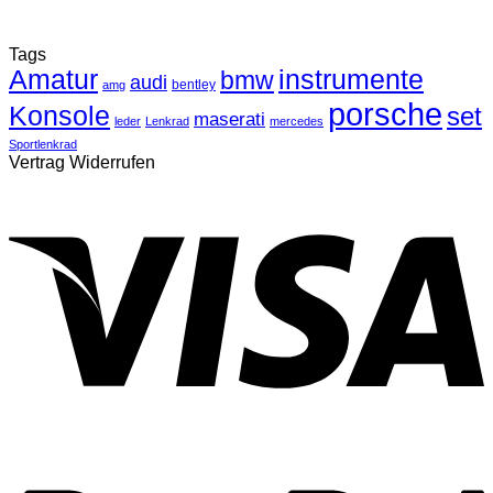
Tags
Amatur
instrumente
bmw
audi
bentley
amg
porsche
Konsole
set
maserati
leder
Lenkrad
mercedes
Sportlenkrad
Vertrag Widerrufen
V
P