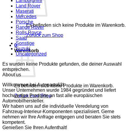
Lamborghini
Land Rover
Maserati
Mercedes
Porsche
Es befinden sich keine Produkte im Warenkorb.
Range Rover
Rolls Royce
Zurück zum Shop
Saab
Sonstige
0
Suzuki
Warenkorb
Uncategorized
Es wurden keine Produkte gefunden, die deiner Auswahl
entsprechen.
About us
Willkommen bei Autoparts63!
Es befinden sich keine Produkte im Warenkorb.
Unser Unternehmen wurde 1984 gegründet und liefert
hochwertige Produkte an fast alle europäischen
Zurück zum Shop
Automobilhersteller.
Wir haben uns auf die individuelle Veredelung von
Fahrzeug-Interieur-Komponenten spezialisiert. Gerne
nehmen wir Ihre Anfrage entgegen und beraten Sie stets
kompetent.
Genießen Sie Ihren Aufenthalt!