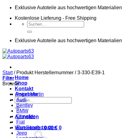
Zum
Exklusive Autoteile aus hochwertigen Materialien
Inhalt
Kostenlose Lieferung - Free Shipping
springen
Suchen
nach:
Exklusive Autoteile aus hochwertigen Materialien
Start
/
Produkt Herstellernummer
/
3-330-E39-1
Home
Filter
Shop
Browse
Kontakt
Angebote
Aston Martin
Suchen
Audi
nach:
Bentley
BMW
Chrysler
Anmelden
Fiat
Fiat Sonderposten
Warenkorb /
0,00
€
0
Jeep