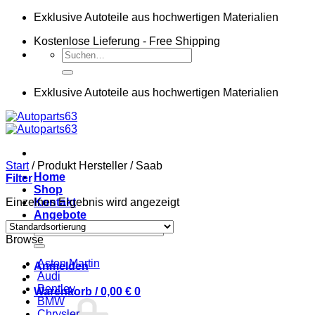
Zum
Exklusive Autoteile aus hochwertigen Materialien
Inhalt
Kostenlose Lieferung - Free Shipping
springen
Suchen
nach:
Exklusive Autoteile aus hochwertigen Materialien
Start
/
Produkt Hersteller
/
Saab
Home
Filter
Shop
Einzelnes Ergebnis wird angezeigt
Kontakt
Angebote
Suchen
Browse
nach:
Aston Martin
Anmelden
Audi
Bentley
Warenkorb /
0,00
€
0
BMW
Chrysler