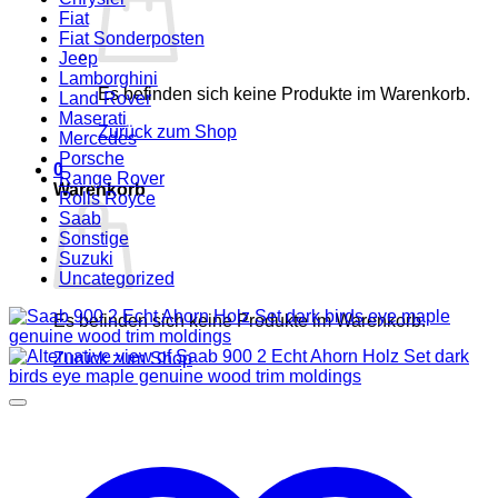
Fiat
Fiat Sonderposten
Jeep
Lamborghini
Es befinden sich keine Produkte im Warenkorb.
Land Rover
Maserati
Zurück zum Shop
Mercedes
Porsche
0
Range Rover
Warenkorb
Rolls Royce
Saab
Sonstige
Suzuki
Uncategorized
Es befinden sich keine Produkte im Warenkorb.
Zurück zum Shop