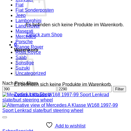
Fiat
Fiat Sonderposten
Jeep
Lamborghini
Es befinden sich keine Produkte im Warenkorb.
Land Rover
Maserati
Zurück zum Shop
Mercedes
Porsche
0
Range Rover
Warenkorb
Rolls Royce
Saab
Sonstige
Suzuki
Uncategorized
Nach Preis filtern
Es befinden sich keine Produkte im Warenkorb.
Min.
Max.
Filter
Preis
Preis
Zurück zum Shop
Add to wishlist