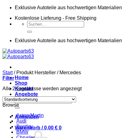
Zum
Exklusive Autoteile aus hochwertigen Materialien
Inhalt
Kostenlose Lieferung - Free Shipping
springen
Suchen
nach:
Exklusive Autoteile aus hochwertigen Materialien
Start
/
Produkt Hersteller
/
Mercedes
Home
Filter
Shop
Alle 2 Ergebnisse werden angezeigt
Kontakt
Angebote
Suchen
Browse
nach:
Aston Martin
Anmelden
Audi
Bentley
Warenkorb /
0,00
€
0
BMW
Chrysler