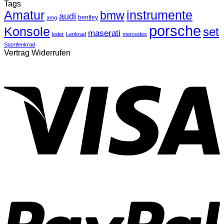
Tags
Amatur
instrumente
bmw
audi
bentley
amg
porsche
Konsole
set
maserati
leder
Lenkrad
mercedes
Sportlenkrad
Vertrag Widerrufen
V
P