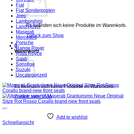
Fiat
Fiat Sonderposten
Jeep
Lamborghini
Es befinden sich keine Produkte im Warenkorb.
Land Rover
Maserati
Zurück zum Shop
Mercedes
Porsche
0
Range Rover
Warenkorb
Rolls Royce
Saab
Sonstige
Suzuki
Uncategorized
Es befinden sich keine Produkte im Warenkorb.
Zurück zum Shop
Add to wishlist
Schnellansicht