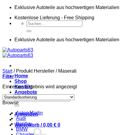
Zum
Exklusive Autoteile aus hochwertigen Materialien
Inhalt
Kostenlose Lieferung - Free Shipping
springen
Suchen
nach:
Exklusive Autoteile aus hochwertigen Materialien
Start
/
Produkt Hersteller
/
Maserati
Home
Filter
Shop
Einzelnes Ergebnis wird angezeigt
Kontakt
Angebote
Suchen
Browse
nach:
Aston Martin
Anmelden
Audi
Bentley
Warenkorb /
0,00
€
0
BMW
Chrysler