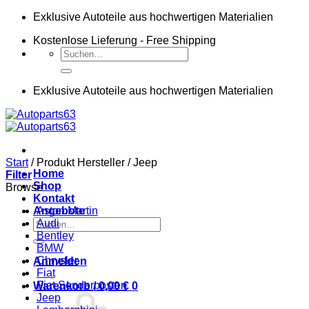
Zum
Exklusive Autoteile aus hochwertigen Materialien
Inhalt
Kostenlose Lieferung - Free Shipping
springen
Suchen
nach:
Exklusive Autoteile aus hochwertigen Materialien
Start
/
Produkt Hersteller
/
Jeep
Home
Filter
Shop
Browse
Kontakt
Angebote
Aston Martin
Suchen
Audi
nach:
Bentley
BMW
Chrysler
Anmelden
Fiat
Fiat Sonderposten
Warenkorb /
0,00
€
0
Jeep