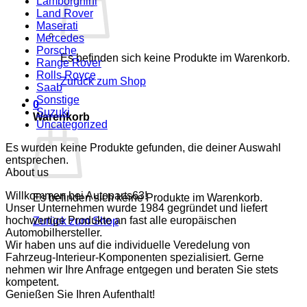
Lamborghini
Land Rover
Maserati
Mercedes
Porsche
Es befinden sich keine Produkte im Warenkorb.
Range Rover
Rolls Royce
Zurück zum Shop
Saab
Sonstige
0
Suzuki
Warenkorb
Uncategorized
Es wurden keine Produkte gefunden, die deiner Auswahl
entsprechen.
About us
Willkommen bei Autoparts63!
Es befinden sich keine Produkte im Warenkorb.
Unser Unternehmen wurde 1984 gegründet und liefert
hochwertige Produkte an fast alle europäischen
Zurück zum Shop
Automobilhersteller.
Wir haben uns auf die individuelle Veredelung von
Fahrzeug-Interieur-Komponenten spezialisiert. Gerne
nehmen wir Ihre Anfrage entgegen und beraten Sie stets
kompetent.
Genießen Sie Ihren Aufenthalt!