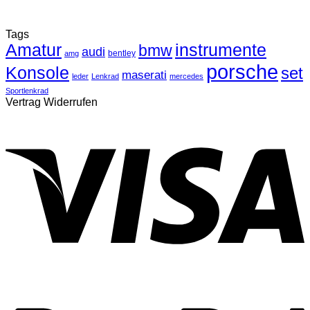
Tags
Amatur
instrumente
bmw
audi
bentley
amg
porsche
Konsole
set
maserati
leder
Lenkrad
mercedes
Sportlenkrad
Vertrag Widerrufen
V
P