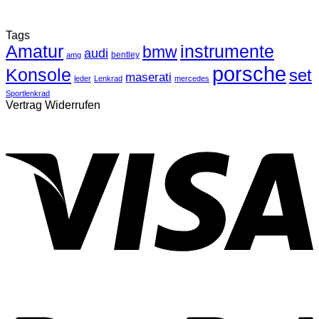
Tags
Amatur
instrumente
bmw
audi
bentley
amg
porsche
Konsole
set
maserati
leder
Lenkrad
mercedes
Sportlenkrad
Vertrag Widerrufen
V
P