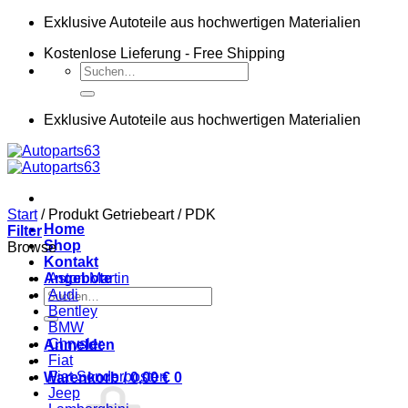
Zum
Exklusive Autoteile aus hochwertigen Materialien
Inhalt
Kostenlose Lieferung - Free Shipping
springen
Suchen
nach:
Exklusive Autoteile aus hochwertigen Materialien
Start
/
Produkt Getriebeart
/
PDK
Home
Filter
Shop
Browse
Kontakt
Angebote
Aston Martin
Suchen
Audi
nach:
Bentley
BMW
Chrysler
Anmelden
Fiat
Fiat Sonderposten
Warenkorb /
0,00
€
0
Jeep