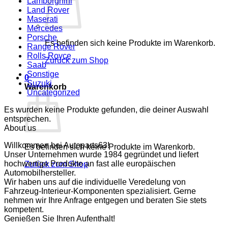
Lamborghini
Land Rover
Maserati
Mercedes
Porsche
Es befinden sich keine Produkte im Warenkorb.
Range Rover
Rolls Royce
Zurück zum Shop
Saab
Sonstige
0
Suzuki
Warenkorb
Uncategorized
Es wurden keine Produkte gefunden, die deiner Auswahl
entsprechen.
About us
Willkommen bei Autoparts63!
Es befinden sich keine Produkte im Warenkorb.
Unser Unternehmen wurde 1984 gegründet und liefert
hochwertige Produkte an fast alle europäischen
Zurück zum Shop
Automobilhersteller.
Wir haben uns auf die individuelle Veredelung von
Fahrzeug-Interieur-Komponenten spezialisiert. Gerne
nehmen wir Ihre Anfrage entgegen und beraten Sie stets
kompetent.
Genießen Sie Ihren Aufenthalt!