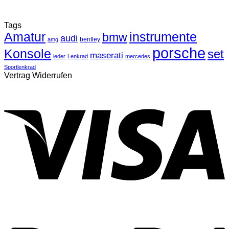
Tags
Amatur
instrumente
bmw
audi
bentley
amg
porsche
Konsole
set
maserati
leder
Lenkrad
mercedes
Sportlenkrad
Vertrag Widerrufen
V
P