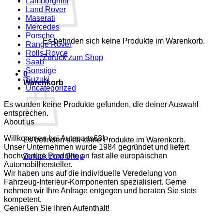
Lamborghini
Land Rover
Maserati
Mercedes
Porsche
Es befinden sich keine Produkte im Warenkorb.
Range Rover
Rolls Royce
Zurück zum Shop
Saab
Sonstige
0
Suzuki
Warenkorb
Uncategorized
Es wurden keine Produkte gefunden, die deiner Auswahl
entsprechen.
About us
Willkommen bei Autoparts63!
Es befinden sich keine Produkte im Warenkorb.
Unser Unternehmen wurde 1984 gegründet und liefert
hochwertige Produkte an fast alle europäischen
Zurück zum Shop
Automobilhersteller.
Wir haben uns auf die individuelle Veredelung von
Fahrzeug-Interieur-Komponenten spezialisiert. Gerne
nehmen wir Ihre Anfrage entgegen und beraten Sie stets
kompetent.
Genießen Sie Ihren Aufenthalt!