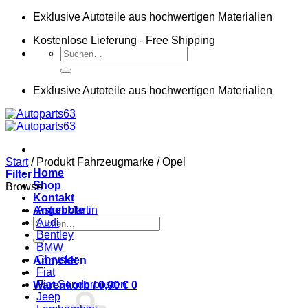
Zum
Exklusive Autoteile aus hochwertigen Materialien
Inhalt
Kostenlose Lieferung - Free Shipping
springen
Suchen
nach:
Exklusive Autoteile aus hochwertigen Materialien
Start
/
Produkt Fahrzeugmarke
/
Opel
Home
Filter
Shop
Browse
Kontakt
Angebote
Aston Martin
Suchen
Audi
nach:
Bentley
BMW
Chrysler
Anmelden
Fiat
Fiat Sonderposten
Warenkorb /
0,00
€
0
Jeep